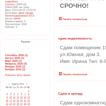
подробнее...
СРОЧНО!
Скачать
(2669 кб)
2560x1696 тип Jpeg
Дата: 2013-09-02 13:24:47
Категория:
День города
Железнодорожный 2013
Автор:
Admin
Читать полностью
Комментариев: 0
Просмотров: 2692
Рейтинг: 0
сдам недвижимость
Разное
Сдам помещение 15к
ул.Южная, дом 3.
Сентябрь 2025 (1)
Август 2025 (1)
Имя: Ирина Тел: 8-
Март 2025 (1)
Февраль 2025 (4)
Январь 2025 (1)
Ноябрь 2024 (1)
Читать полностью
Показать весь архив
«
Апрель 2012
»
Пн
Вт
Ср
Чт
Пт
Сб
Вс
1
Сдам в аренду
2
3
4
5
6
7
8
9
10
11
12
13
14
15
16
17
18
19
20
21
22
Сдам однокомнатну
23
24
25
26
27
28
29