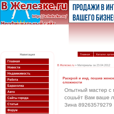
Навигация
Главная
Каталог орга
Главная
В Железке.ru
» Материалы за 23.04.2012
Новости
Недвижимость
Раскрой и инд. пошив женс
Работа
сложности
Барахолка
Опытный мастер с 
Авто
сошьёт Вам ваше л
Сайты города
Зина 89263579279
Статьи
Форум