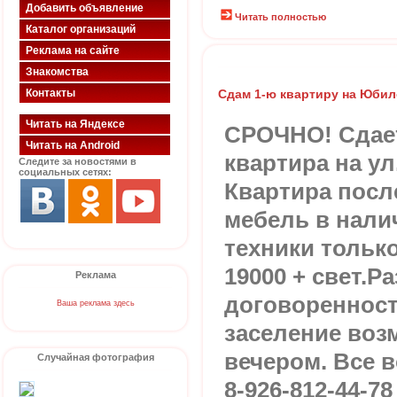
Добавить объявление
Читать полностью
Каталог организаций
Реклама на сайте
Знакомства
Контакты
Сдам 1-ю квартиру на Юбил
Читать на Яндексе
СРОЧНО! Сдае
Читать на Android
квартира на у
Следите за новостями в
социальных сетях:
Квартира посл
мебель в нали
техники тольк
19000 + свет.Р
Реклама
договоренност
Ваша реклама здесь
заселение воз
вечером. Все 
Случайная фотография
8-926-812-44-7