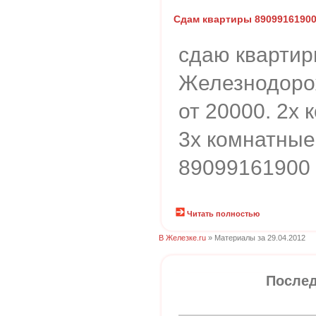
Сдам квартиры 8909916190
сдаю квартир
Железнодоро
от 20000. 2х 
3х комнатные
89099161900
Читать полностью
В Железке.ru
» Материалы за 29.04.2012
Послед