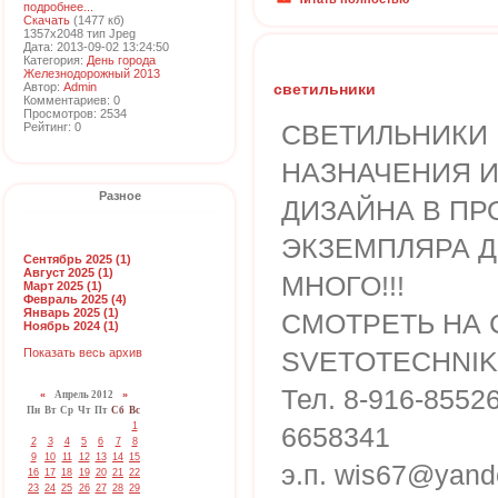
подробнее...
Скачать
(1477 кб)
1357x2048 тип Jpeg
Дата: 2013-09-02 13:24:50
Категория:
День города
Железнодорожный 2013
Автор:
Admin
светильники
Комментариев: 0
Просмотров: 2534
СВЕТИЛЬНИКИ
Рейтинг: 0
НАЗНАЧЕНИЯ И
Разное
ДИЗАЙНА В ПР
ЭКЗЕМПЛЯРА Д
Сентябрь 2025 (1)
Август 2025 (1)
МНОГО!!!
Март 2025 (1)
Февраль 2025 (4)
Январь 2025 (1)
СМОТРЕТЬ НА 
Ноябрь 2024 (1)
Показать весь архив
SVETOTECHNIK
Тел. 8-916-85526
«
Апрель 2012
»
Пн
Вт
Ср
Чт
Пт
Сб
Вс
1
6658341
2
3
4
5
6
7
8
9
10
11
12
13
14
15
э.п. wis67@yand
16
17
18
19
20
21
22
23
24
25
26
27
28
29