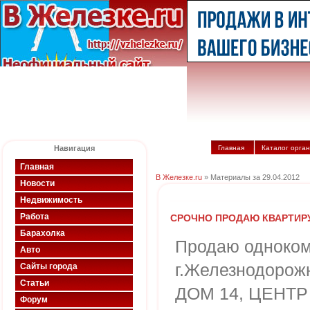
Навигация
Главная
Каталог орга
Главная
В Железке.ru
» Материалы за 29.04.2012
Новости
Недвижимость
Работа
СРОЧНО ПРОДАЮ КВАРТИРУ
Барахолка
Продаю одноком
Авто
г.Железнодоро
Сайты города
Статьи
ДОМ 14, ЦЕНТР 
Форум