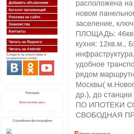
расположена на
Добавить объявление
Каталог организаций
новом панельном
Реклама на сайте
заселение, клю
Знакомства
Контакты
ПЛОЩАДЬ: 46кв.м
кухня: 12кв.м.,
Читать на Яндексе
Читать на Android
инфраструктура,
Следите за новостями в
социальных сетях:
удобное трансп
рядом маршрутно
Москвы( м.Новог
др.), до станции
Реклама
ПО ИПОТЕКИ С
Ваша реклама здесь
СВОБОДНАЯ ПР
Случайная фотография
Читать полностью