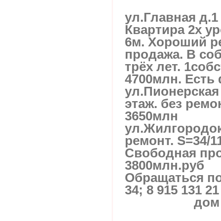
ул.Главная д.1 
Квартира 2х у
6м. Хороший р
продажа. В со
трёх лет. 1соб
4700млн. Есть 
ул.Пионерская 
этаж. без рем
3650млн
ул.Жилгородок
ремонт. S=34/1
Свободная про
3800млн.руб
Обращаться по 
34; 8 915 131 
дом