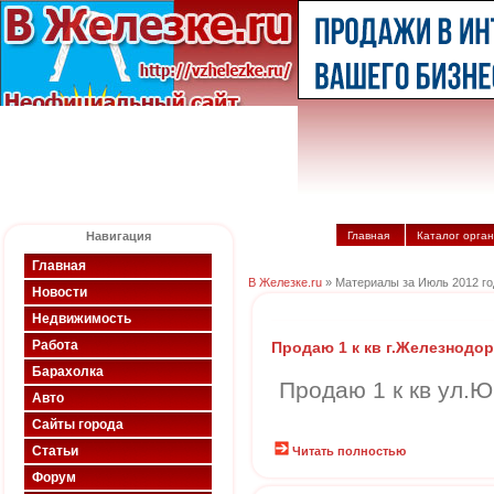
Навигация
Главная
Каталог орга
Главная
В Железке.ru
» Материалы за Июль 2012 го
Новости
Недвижимость
Работа
Продаю 1 к кв г.Железнодо
Барахолка
Продаю 1 к кв ул.Ю
Авто
Сайты города
Статьи
Читать полностью
Форум