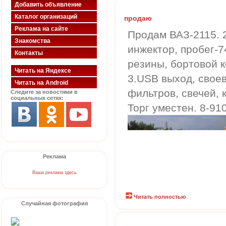
Добавить объявление
Каталог организаций
продаю
Реклама на сайте
Продам ВАЗ-2115. 2
Знакомства
инжектор, пробег-74
Контакты
резины, бортовой 
Читать на Яндексе
3.USB выход, свое
Читать на Android
фильтров, свечей, 
Следите за новостями в
социальных сетях:
Торг уместен. 8-91
Реклама
Ваша реклама здесь
Читать полностью
Случайная фотография