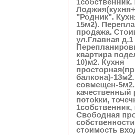
1собственник. 
Лоджия(кухня+
"Родник". Кухн
15м2). Перепл
продажа. Стои
ул.Главная д.1 
Перепланировк
квартира подел
10)м2. Кухня
просторная(п
балкона)-13м2.
совмещен-5м2
качественный 
потоkки, точеч
1собственник, 
Свободная про
собственности 
стоимость вхо