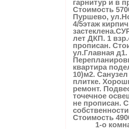
гарнитур и в 
Стоимость 570
Пуршево, ул.Н
4/5этаж кирпич
застеклена.СУР
лет ДКП. 1 взр
прописан. Сто
ул.Главная д1. 
Перепланировк
квартира подел
10)м2. Санузе
плитке. Хорош
ремонт. Подве
точечное освещ
не прописан. 
собственности 
Стоимость 490
1-о комн