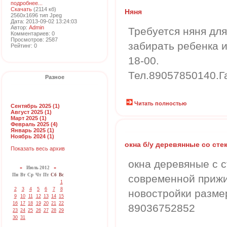
подробнее...
Скачать
(2114 кб)
Няня
2560x1696 тип Jpeg
Дата: 2013-09-02 13:24:03
Автор:
Admin
Требуется няня для
Комментариев: 0
Просмотров: 2587
забирать ребенка и
Рейтинг: 0
18-00.
Тел.89057850140.Г
Разное
Читать полностью
Сентябрь 2025 (1)
Август 2025 (1)
Март 2025 (1)
Февраль 2025 (4)
Январь 2025 (1)
Ноябрь 2024 (1)
окна б/у деревянные со сте
Показать весь архив
окна деревяные с с
«
Июль 2012
»
Пн
Вт
Ср
Чт
Пт
Сб
Вс
современной приж
1
2
3
4
5
6
7
8
новостройки разме
9
10
11
12
13
14
15
16
17
18
19
20
21
22
89036752852
23
24
25
26
27
28
29
30
31