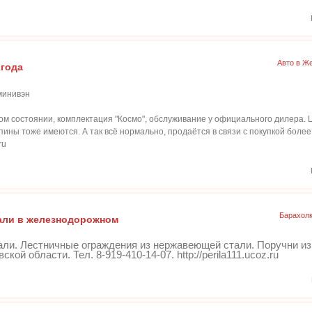
Авто в Ж
 года
 минивэн
м состоянии, комплектация "Космо", обслуживание у официального дилера. Ц
пины тоже имеются. А так всё нормально, продаётся в связи с покупкой бол
ru
Барахол
али в железнодорожном
ли. Лестничные ограждения из нержавеющей стали. Поручни и
ой области. Тел. 8-919-410-14-07. http://perila111.ucoz.ru