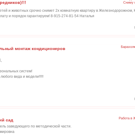
редников)!!!
Сниму 
детей и животных срочно снимет 2х комнатную квартиру в Железнодорожном, 
лату и порядок гарантируем! 8-915-274-81-54 Наталья
Барахол
льный монтаж кондиционеров
,
изональных систем!
юбого вида и модели!!!!!
Работа в 
ий сад
тель заведующего по методической части.
имировна