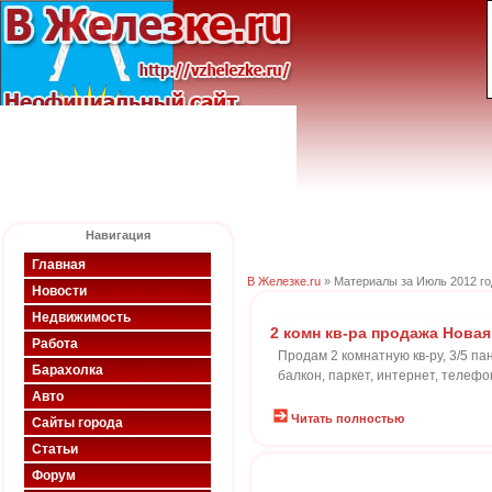
Навигация
Главная
В Железке.ru
» Материалы за Июль 2012 го
Новости
Недвижимость
2 комн кв-ра продажа Новая
Работа
Продам 2 комнатную кв-ру, 3/5 па
Барахолка
балкон, паркет, интернет, телеф
Авто
Читать полностью
Сайты города
Статьи
Форум