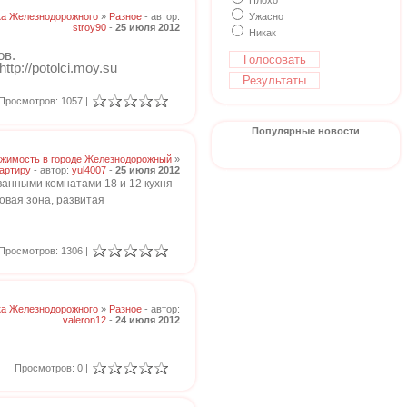
Плохо
ка Железнодорожного
»
Разное
- автор:
Ужасно
stroy90
-
25 июля 2012
Никак
ов.
tp://potolci.moy.su
Просмотров: 1057 |
Популярные новости
жимость в городе Железнодорожный
»
артиру
- автор:
yul4007
-
25 июля 2012
ванными комнатами 18 и 12 кухня
овая зона, развитая
Просмотров: 1306 |
ка Железнодорожного
»
Разное
- автор:
valeron12
-
24 июля 2012
Просмотров: 0 |