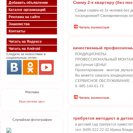
Сниму 2-к квартиру (без пос
Добавить объявление
Каталог организаций
Семья славян из 3х человек без 
посредников!!! Своевременную оп
Реклама на сайте
Знакомства
Читать полностью
Контакты
Читать на Яндексе
качественный профессиона
Читать на Android
КОНДИЦИОНЕРЫ:
Следите за новостями в
социальных сетях:
ПРОФЕССИОНАЛЬНЫЙ МОНТАЖ
доступные ЦЕНЫ!
Проектирование - монтаж ,мульт
Вы можете заказать кондиционер л
СЕРВИСНОЕ ОБСЛУЖИВАНИЕ .
8 -985-140-61-73
Реклама
Читать полностью
Ваша реклама здесь
требуется методист в детск
Случайная фотография
в детский сад требуется замести
тел. 8495-522-22-32 Ирина Влад