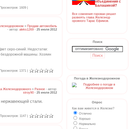
объединения с
Балашихой?
Просмотров: 1609 |
Все сомнения горожан решил
развеять глава Железнод-
орожного Тарас Ефимов.
елезнодорожном
»
Продам автомобиль
- автор:
aleks1269
-
25 июля 2012
Поиск
вет серо-синий. Недостатки:
ее бездорожной машины. Хозяин
Просмотров: 1371 |
Погода в Железнодорожном
ка Железнодорожного
»
Разное
- автор:
stroy90
-
25 июля 2012
з нержавеющей стали.
Опрос
Как вам живется в Железке?
Отлично
Просмотров: 1147 |
Хорошо
Нормально