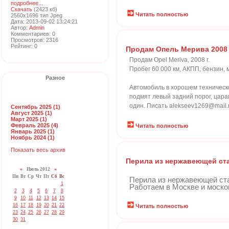
подробнее...
Скачать
(2423 кб)
Читать полностью
2560x1696 тип Jpeg
Дата: 2013-09-02 13:24:21
Автор:
Admin
Комментариев: 0
Просмотров: 2316
Рейтинг: 0
Продам Опель Мерива 2008
Продам Opel Meriva, 2008 г.
Пробег 60 000 км, АКПП, бензин,
Разное
Автомобиль в хорошем техническо
подмят левый задний порог, цара
один. Писать alekseev1269@mail.
Сентябрь 2025 (1)
Август 2025 (1)
Март 2025 (1)
Февраль 2025 (4)
Читать полностью
Январь 2025 (1)
Ноябрь 2024 (1)
Показать весь архив
Перила из нержавеющей ст
«
Июль 2012
»
Пн
Вт
Ср
Чт
Пт
Сб
Вс
Перила из нержавеющей ста
1
Работаем в Москве и московск
2
3
4
5
6
7
8
9
10
11
12
13
14
15
16
17
18
19
20
21
22
Читать полностью
23
24
25
26
27
28
29
30
31