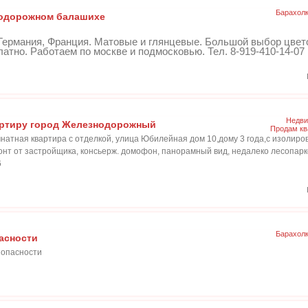
Барахол
нодорожном балашихе
Германия, Франция. Матовые и глянцевые. Большой выбор цвет
тно. Работаем по москве и подмосковью. Тел. 8-919-410-14-07 ht
Недви
ртиру город Железнодорожный
Продам кв
натная квартира с отделкой, улица Юбилейная дом 10,дому 3 года,с изолиро
онт от застройщика, консьерж. домофон, панорамный вид, недалеко лесопарк
6
Барахол
асности
зопасности