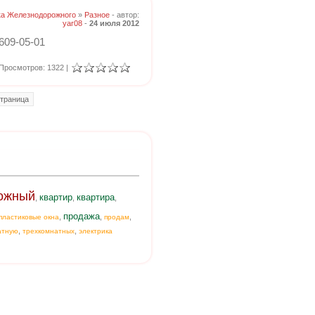
ка Железнодорожного
»
Разное
- автор:
yar08
-
24 июля 2012
609-05-01
Просмотров: 1322 |
траница
ожный
квартир
квартира
,
,
,
продажа
,
,
,
пластиковые окна
продам
,
,
атную
трехкомнатных
электрика