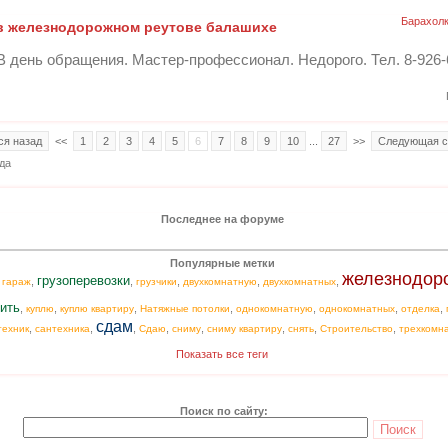
Барахол
в железнодорожном реутове балашихе
 день обращения. Мастер-профессионал. Недорого. Тел. 8-926-
ся назад
<<
1
2
3
4
5
6
7
8
9
10
...
27
>>
Следующая с
да
Последнее на форуме
Популярные метки
железнодор
грузоперевозки
,
,
,
,
,
,
гараж
грузчики
двухкомнатную
двухкомнатных
ить
,
,
,
,
,
,
,
куплю
куплю квартиру
Натяжные потолки
однокомнатную
однокомнатных
отделка
сдам
,
,
,
,
,
,
,
,
техник
сантехника
Сдаю
сниму
сниму квартиру
снять
Строительство
трехкомн
Показать все теги
Поиск по сайту: