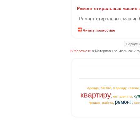
Ремонт стиральных машин 
Ремонт стиральных машин В
Читать полностью
Вернуть
В Железке.ru
» Материалы за Июль 2012 го
,
,
,
Аренда
АТОЛЛ
в аренду
газели
квартиру
куп
,
,
,
кис
комната
ремонт
,
,
,
продаю
работа
сан