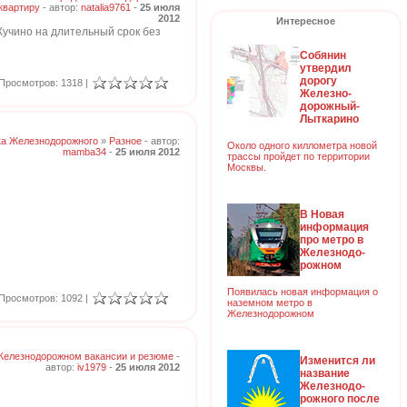
квартиру
- автор:
natalia9761
-
25 июля
2012
Интересное
Кучино на длительный срок без
Собянин
утвердил
дорогу
Просмотров: 1318 |
Железно-
дорожный-
Лыткарино
ка Железнодорожного
»
Разное
- автор:
Около одного киллометра новой
mamba34
-
25 июля 2012
трассы пройдет по территории
Москвы.
В Новая
информация
про метро в
Железнодо-
рожном
Появилась новая информация о
Просмотров: 1092 |
наземном метро в
Железнодорожном
Железнодорожном вакансии и резюме
-
Изменится ли
автор:
iv1979
-
25 июля 2012
название
Железнодо-
рожного после