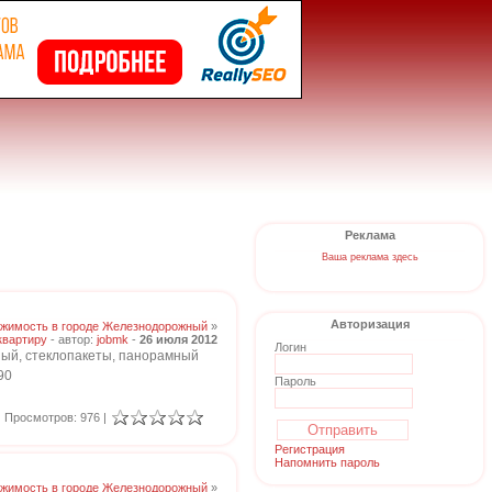
Реклама
Ваша реклама здесь
Авторизация
жимость в городе Железнодорожный
»
квартиру
- автор:
jobmk
-
26 июля 2012
Логин
льный, стеклопакеты, панорамный
90
Пароль
Просмотров: 976 |
Регистрация
Напомнить пароль
жимость в городе Железнодорожный
»