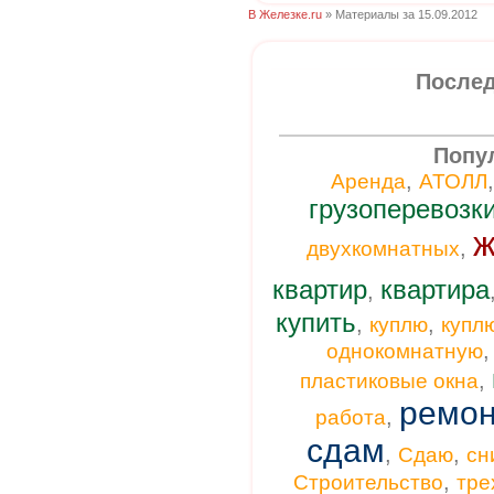
В Железке.ru
» Материалы за 15.09.2012
Послед
Попу
,
Аренда
АТОЛЛ
грузоперевозк
ж
,
двухкомнатных
квартир
квартира
,
купить
,
,
куплю
купл
однокомнатную
,
пластиковые окна
ремон
,
работа
сдам
,
,
Сдаю
сн
,
Строительство
тре