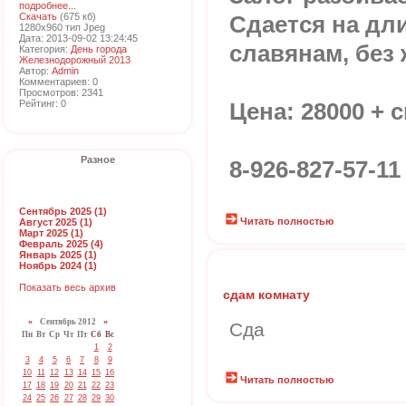
подробнее...
Скачать
(675 кб)
Сдается на дл
1280x960 тип Jpeg
Дата: 2013-09-02 13:24:45
славянам, без
Категория:
День города
Железнодорожный 2013
Автор:
Admin
Комментариев: 0
Просмотров: 2341
Рейтинг: 0
Цена: 28000 + с
Разное
8-926-827-57-1
Сентябрь 2025 (1)
Читать полностью
Август 2025 (1)
Март 2025 (1)
Февраль 2025 (4)
Январь 2025 (1)
Ноябрь 2024 (1)
Показать весь архив
сдам комнату
«
Сентябрь 2012
»
Сда
Пн
Вт
Ср
Чт
Пт
Сб
Вс
1
2
3
4
5
6
7
8
9
10
11
12
13
14
15
16
Читать полностью
17
18
19
20
21
22
23
24
25
26
27
28
29
30