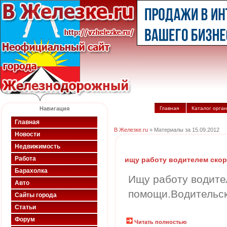
Навигация
Главная
Каталог орга
Главная
В Железке.ru
» Материалы за 15.09.2012
Новости
Недвижимость
Работа
ищу работу водителем ско
Барахолка
Ищу работу водите
Авто
помощи.Водительск
Сайты города
Статьи
Форум
Читать полностью