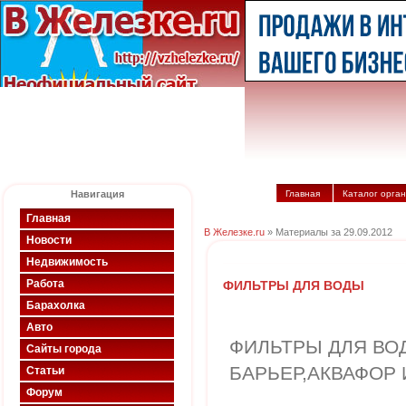
Навигация
Главная
Каталог орга
Главная
В Железке.ru
» Материалы за 29.09.2012
Новости
Недвижимость
Работа
ФИЛЬТРЫ ДЛЯ ВОДЫ
Барахолка
Авто
ФИЛЬТРЫ ДЛЯ ВОД
Сайты города
БАРЬЕР,АКВАФОР И
Статьи
Форум