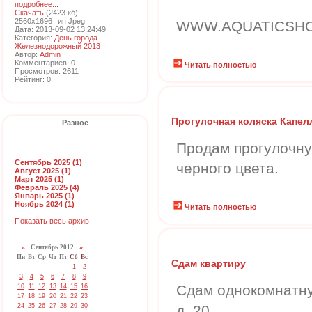
подробнее...
Скачать
(2423 кб)
2560x1696 тип Jpeg
WWW.AQUATICSHO
Дата: 2013-09-02 13:24:49
Категория:
День города
Железнодорожный 2013
Автор:
Admin
Комментариев: 0
Читать полностью
Просмотров: 2611
Рейтинг: 0
Прогулочная коляска Капел
Разное
Продам прогулочну
Сентябрь 2025 (1)
черного цвета.
Август 2025 (1)
Март 2025 (1)
Февраль 2025 (4)
Январь 2025 (1)
Ноябрь 2024 (1)
Читать полностью
Показать весь архив
«
Сентябрь 2012
»
Пн
Вт
Ср
Чт
Пт
Сб
Вс
Сдам квартиру
1
2
3
4
5
6
7
8
9
Сдам однокомнатну
10
11
12
13
14
15
16
17
18
19
20
21
22
23
24
25
26
27
28
29
30
д. 20.