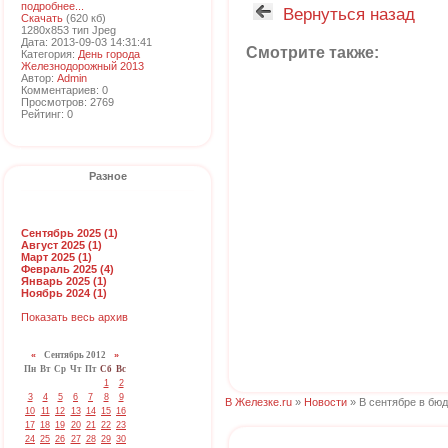
подробнее...
Вернуться назад
Скачать
(620 кб)
1280x853 тип Jpeg
Дата: 2013-09-03 14:31:41
Смотрите также:
Категория:
День города
Железнодорожный 2013
Автор:
Admin
Комментариев: 0
Просмотров: 2769
Рейтинг: 0
Разное
Сентябрь 2025 (1)
Август 2025 (1)
Март 2025 (1)
Февраль 2025 (4)
Январь 2025 (1)
Ноябрь 2024 (1)
Показать весь архив
«
Сентябрь 2012
»
Пн
Вт
Ср
Чт
Пт
Сб
Вс
1
2
3
4
5
6
7
8
9
В Железке.ru
»
Новости
» В сентябре в бю
10
11
12
13
14
15
16
17
18
19
20
21
22
23
24
25
26
27
28
29
30