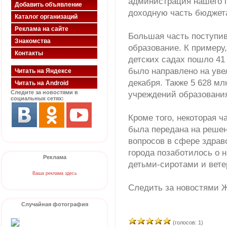
администрация нашего г
Добавить объявление
доходную часть бюджет
Каталог организаций
Реклама на сайте
Большая часть поступи
Знакомства
образование. К примеру
Контакты
детских садах пошло 41 
было направлено на уве
Читать на Яндексе
декабря. Также 5 628 м
Читать на Android
Следите за новостями в
учреждений образовани
социальных сетях:
Кроме того, некоторая 
была передана на реше
вопросов в сфере здрав
города позаботилось о 
Реклама
детьми-сиротами и вет
Ваша реклама здесь
Следить за новостями Ж
Случайная фотография
(голосов: 1)