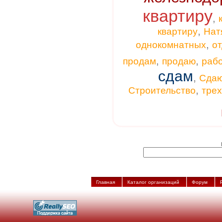
квартиру
,
,
квартиру
Нат
,
однокомнатных
от
,
,
продам
продаю
раб
сдам
,
Сда
,
Строительство
тре
Главная
Каталог организаций
Форум