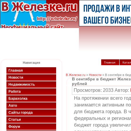
Навигация
Главная
Катал
Главная
В Железке.ru
»
Новости
» В сентябре в бю
Новости
В сентябре в бюджет Желез
рублей
Недвижимость
Просмотров: 2033 Автор:
Работа
На протяжении всего г
Барахолка
занимается активным п
Авто
для бюджета города. В ч
Сайты города
федеральных и регионал
Статьи
бюджет города увеличил
Форум