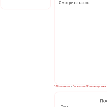
Смотрите также:
В Железке.ru
»
Барахолка Железнодорожно
По
Тема