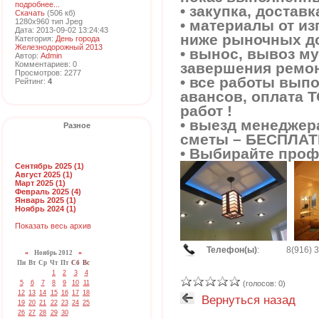
подробнее...
• закупка, достав
Скачать
(506 кб)
1280x960 тип Jpeg
• материалы от и
Дата: 2013-09-02 13:24:43
ниже рыночных до
Категория:
День города
Железнодорожный 2013
• вынос, вывоз м
Автор:
Admin
Комментариев: 0
завершения ремон
Просмотров: 2277
• все работы вып
Рейтинг:
4
авансов, оплата 
работ !
• выезд менеджер
Разное
сметы – БЕСПЛАТ
• Выбирайте профе
Сентябрь 2025 (1)
Август 2025 (1)
Март 2025 (1)
Февраль 2025 (4)
Январь 2025 (1)
Ноябрь 2024 (1)
Показать весь архив
Телефон(ы)
:
8(916) 
«
Ноябрь 2012
»
Пн
Вт
Ср
Чт
Пт
Сб
Вс
1
2
3
4
5
6
7
8
9
10
11
(голосов: 0)
12
13
14
15
16
17
18
Вернуться назад
19
20
21
22
23
24
25
26
27
28
29
30