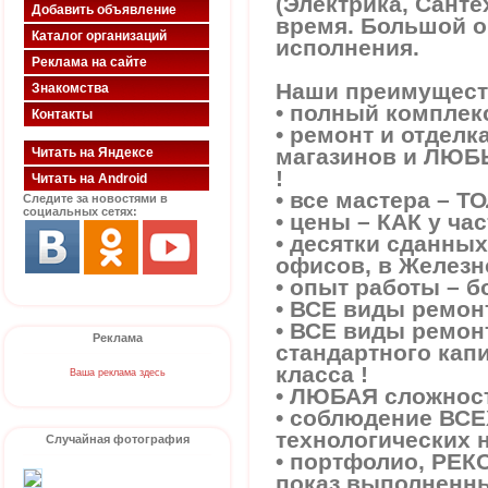
(Электрика, Санте
Добавить объявление
время. Большой о
Каталог организаций
исполнения.
Реклама на сайте
Наши преимущест
Знакомства
• полный комплекс
Контакты
• ремонт и отделк
магазинов и ЛЮБ
Читать на Яндексе
!
Читать на Android
• все мастера – Т
Следите за новостями в
социальных сетях:
• цены – КАК у ча
• десятки сданных
офисов, в Железн
• опыт работы – бо
• ВСЕ виды ремон
• ВСЕ виды ремонт
Реклама
стандартного кап
класса !
Ваша реклама здесь
• ЛЮБАЯ сложнос
• соблюдение ВСЕ
технологических 
Случайная фотография
• портфолио, РЕК
показ выполненны