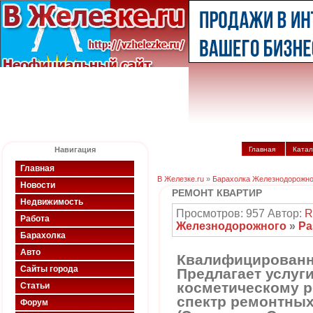
Навигация
Главная
Катал
Главная
В Железке.ru
»
Барахолка Железнодорожно
Новости
РЕМОНТ КВАРТИР
Недвижимость
Просмотров: 957 Автор:
R
Работа
Железнодорожного
»
Ра
Барахолка
Авто
Квалифицированн
Сайты города
Предлагает услуг
косметическому р
Статьи
спектр ремонтных
Форум