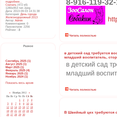
8-916-119-32-
подробнее...
Скачать
(472 кб)
1280x853 тип Jpeg
Дата: 2013-09-03 14:31:38
Категория:
День города
htt
Железнодорожный 2013
Автор:
Admin
Комментариев: 0
Просмотров: 2256
Рейтинг:
-3
Читать полностью
Разное
в детский сад требуется во
младший воспитатель, сто
Сентябрь 2025 (1)
в детский сад т
Август 2025 (1)
Март 2025 (1)
Февраль 2025 (4)
младший воспит
Январь 2025 (1)
Ноябрь 2024 (1)
Показать весь архив
Читать полностью
«
Ноябрь 2012
»
Пн
Вт
Ср
Чт
Пт
Сб
Вс
1
2
3
4
5
6
7
8
9
10
11
12
13
14
15
16
17
18
19
20
21
22
23
24
25
В Швейный цех требуются
26
27
28
29
30