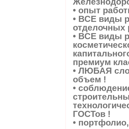
Железнодоро
• опыт работ
• ВСЕ виды 
отделочных 
• ВСЕ виды р
косметическ
капитального
премиум клас
• ЛЮБАЯ сл
объем !
• соблюдени
строительны
технологиче
ГОСТов !
• портфоли