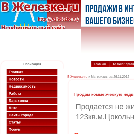
Навигация
Главная
Каталог орга
Главная
В Железке.ru
» Материалы за 26.11.2012
Новости
Недвижимость
Работа
Продам коммерческую нед
Барахолка
Продается не ж
Авто
123кв.м.Цокольн
Сайты города
Статьи
Форум