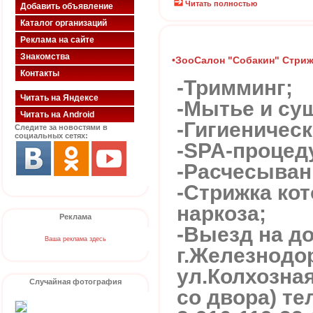
Читать полностью
Добавить объявление
Каталог организаций
Реклама на сайте
Знакомства
•ЗооСалон "Собакин" Стриж
Контакты
-Тримминг;
Читать на Яндексе
-Мытье и су
Читать на Android
-Гигиеничес
Следите за новостями в
социальных сетях:
-SPA-процед
-Расчесыван
-Стрижка кот
наркоза;
Реклама
-Выезд на д
Ваша реклама здесь
г.Железнод
ул.Колхозная
Случайная фотография
со двора) тел