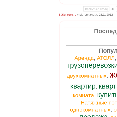
Вернуться назад
<<
В Железке.ru
» Материалы за 26.11.2012
Послед
Попул
,
Аренда
АТОЛЛ
грузоперевозк
ж
,
двухкомнатных
квартир
кварт
,
купит
,
комната
Натяжные пот
,
однокомнатных
о