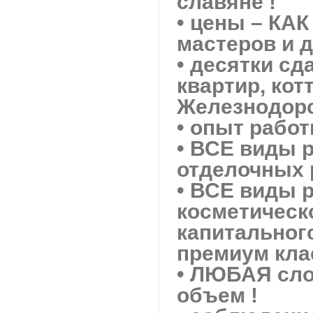
славяне !
• цены – КАК
мастеров и 
• десятки сд
квартир, кот
Железнодоро
• опыт работ
• ВСЕ виды 
отделочных 
• ВСЕ виды р
косметическ
капитального
премиум клас
• ЛЮБАЯ сл
объем !