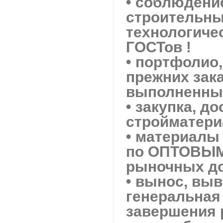
• соблюдени
строительны
технологиче
ГОСТов !
• портфоли
прежних зака
выполненных
• закупка, до
стройматери
• материалы 
по ОПТОВЫМ
рыночных до
• вынос, выв
генеральная
завершения 