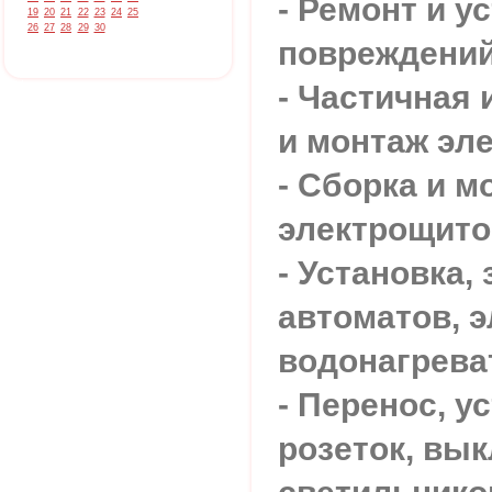
- Ремонт и у
19
20
21
22
23
24
25
26
27
28
29
30
повреждений
- Частичная 
и монтаж эл
- Сборка и м
электрощито
- Установка, 
автоматов, э
водонагрева
- Перенос, у
розеток, вы