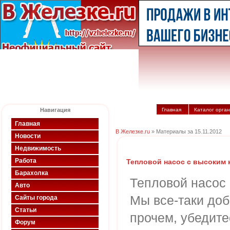
Навигация
Главная
Каталог орга
Главная
В Железке.ru
» Материалы за 15.11.2012
Новости
Недвижимость
Работа
Тепловой насос с высоким 
Барахолка
Тепловой насос 
Авто
Мы все-таки доб
Сайты города
Статьи
прочем, убедите
Форум