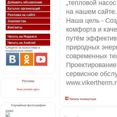
„тепловой насос
Добавить объявление
Каталог организаций
на нашем сайте.
Реклама на сайте
Наша цель - Со
Знакомства
Контакты
комфорта и каче
путём эффектив
Читать на Яндексе
Читать на Android
природных энер
Следите за новостями в
социальных сетях:
современных те
Проектирование,
сервисное обсл
www.vikertherm.r
Реклама
Ваша реклама здесь
Читать полностью
Случайная фотография
оазис