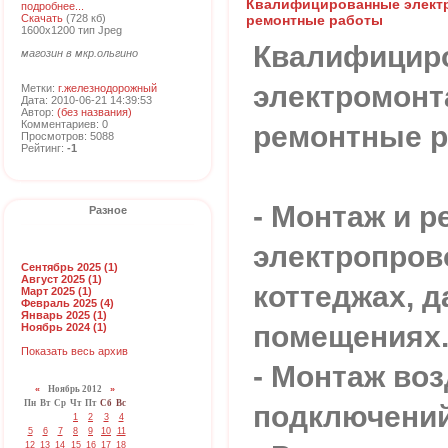
Квалифицированные элект
подробнее...
Скачать
(728 кб)
ремонтные работы
1600x1200 тип Jpeg
Квалифицир
магозин в мкр.ольгино
электромонт
Метки:
г.железнодорожный
Дата: 2010-06-21 14:39:53
Автор:
(без названия)
Комментариев: 0
ремонтные 
Просмотров: 5088
Рейтинг:
-1
- Монтаж и р
Разное
электропров
Сентябрь 2025 (1)
Август 2025 (1)
коттеджах, д
Март 2025 (1)
Февраль 2025 (4)
Январь 2025 (1)
помещениях
Ноябрь 2024 (1)
Показать весь архив
- Монтаж во
«
Ноябрь 2012
»
Пн
Вт
Ср
Чт
Пт
Сб
Вс
подключений
1
2
3
4
5
6
7
8
9
10
11
12
13
14
15
16
17
18