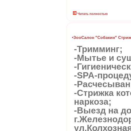
Читать полностью
•ЗооСалон "Собакин" Стриж
-Тримминг;
-Мытье и су
-Гигиеничес
-SPA-процед
-Расчесыван
-Стрижка кот
наркоза;
-Выезд на д
г.Железнод
ул.Колхозная