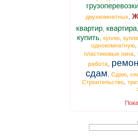
грузоперевозк
ж
,
двухкомнатных
квартир
квартира
,
купить
,
,
куплю
купл
однокомнатную
,
пластиковые окна
ремон
,
работа
сдам
,
,
Сдаю
сн
,
Строительство
тре
Пока