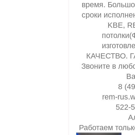
время. Большо
сроки исполнен
KBE, R
потолки(
изготовл
КАЧЕСТВО. Г
Звоните в люб
Ва
8 (4
rem-rus.
522-5
А
Работаем тольк