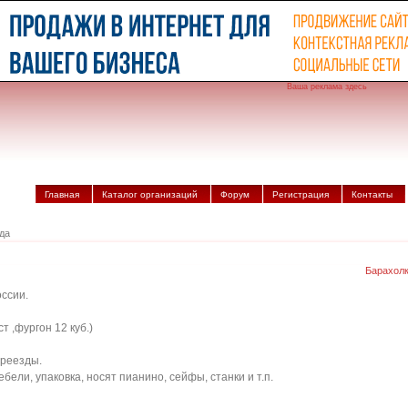
Ваша реклама здесь
Главная
Каталог организаций
Форум
Регистрация
Контакты
да
Барахол
оссии.
 ,фургон 12 куб.)
ереезды.
бели, упаковка, носят пианино, сейфы, станки и т.п.