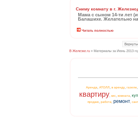
Сниму комнату в г. Железн
Мама с сыном 14-ти лет (и
Балашихе. Желательно на
Читать полностью
Вернуть
В Железке.ru
» Материалы за Июнь 2013 го
,
,
,
Аренда
АТОЛЛ
в аренду
газели
квартиру
куп
,
,
,
кис
комната
ремонт
,
,
,
продаю
работа
сан