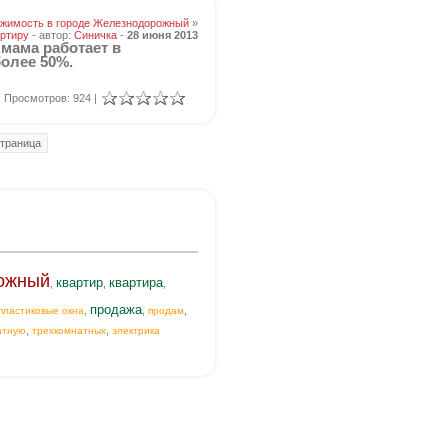
жимость в городе Железнодорожный
»
ртиру
- автор:
Синичка
-
28 июня 2013
 мама работает в
олее 50%.
Просмотров: 924 |
траница
ожный
квартир
квартира
,
,
,
продажа
,
,
,
пластиковые окна
продам
,
,
атную
трехкомнатных
электрика