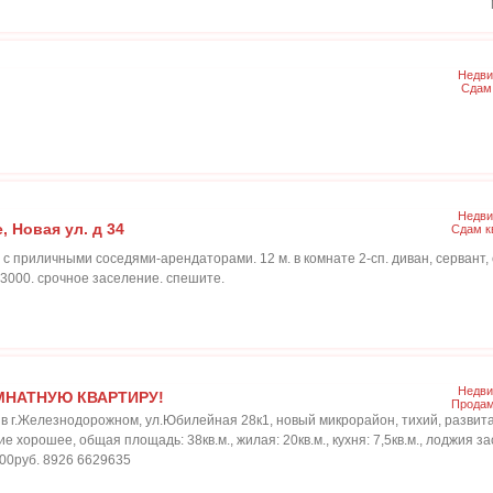
Недви
Сдам
Недви
, Новая ул. д 34
Сдам к
 с приличными соседями-арендаторами. 12 м. в комнате 2-сп. диван, сервант, 
 13000. срочное заселение. спешите.
Недви
НАТНУЮ КВАРТИРУ!
Продам
в г.Железнодорожном, ул.Юбилейная 28к1, новый микрорайон, тихий, развит
е хорошее, общая площадь: 38кв.м., жилая: 20кв.м., кухня: 7,5кв.м., лоджия з
00руб. 8926 6629635