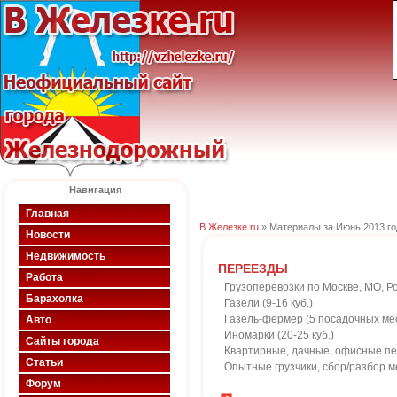
Навигация
Главная
В Железке.ru
» Материалы за Июнь 2013 го
Новости
Недвижимость
ПЕРЕЕЗДЫ
Работа
Грузоперевозки по Москве, МО, Р
Барахолка
Газели (9-16 куб.)
Газель-фермер (5 посадочных мест
Авто
Иномарки (20-25 куб.)
Сайты города
Квартирные, дачные, офисные п
Статьи
Опытные грузчики, сбор/разбор ме
Форум