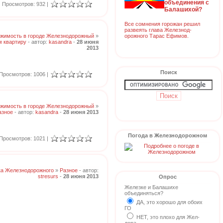
объединения с
Просмотров: 932 |
Балашихой?
Все сомнения горожан решил
развеять глава Железнод-
орожного Тарас Ефимов.
жимость в городе Железнодорожный
»
 квартиру
- автор:
kasandra
-
28 июня
2013
Поиск
Просмотров: 1006 |
жимость в городе Железнодорожный
»
азное
- автор:
kasandra
-
28 июня 2013
Погода в Железнодорожном
Просмотров: 1021 |
ка Железнодорожного
»
Разное
- автор:
stresurs
-
28 июня 2013
Опрос
Железке и Балашихе
объединяться?
ДА, это хорошо для обоих
ГО
НЕТ, это плохо для Жел-