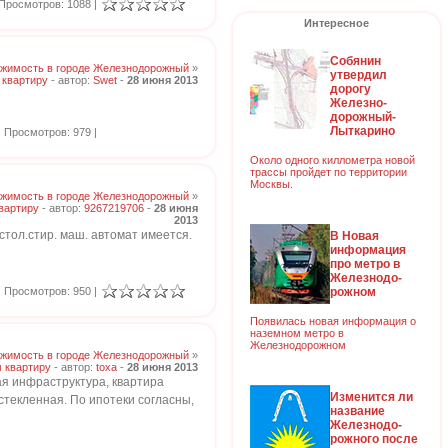
Просмотров: 1088 |
Интересное
Собянин
жимость в городе Железнодорожный
»
утвердил
 квартиру
- автор:
Swet
-
28 июня 2013
дорогу
Железно-
дорожный-
Лыткарино
Просмотров: 979 |
Около одного киллометра новой
трассы пройдет по территории
Москвы.
жимость в городе Железнодорожный
»
вартиру
- автор:
9267219706
-
28 июня
2013
стол.стир. маш. автомат имеется.
В Новая
информация
про метро в
Железнодо-
рожном
Просмотров: 950 |
Появилась новая информация о
наземном метро в
Железнодорожном
жимость в городе Железнодорожный
»
 квартиру
- автор:
toxa
-
28 июня 2013
ая инфраструктура, квартира
Изменится ли
астекленная. По ипотеки согласны,
название
Железнодо-
рожного после