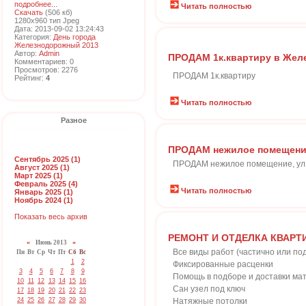
подробнее...
Читать полностью
Скачать
(506 кб)
1280x960 тип Jpeg
Дата: 2013-09-02 13:24:43
Категория:
День города
Железнодорожный 2013
Автор:
Admin
ПРОДАМ 1к.квартиру в Жел
Комментариев: 0
Просмотров: 2276
ПРОДАМ 1к.квартиру
Рейтинг:
4
Читать полностью
Разное
ПРОДАМ нежилое помещен
Сентябрь 2025 (1)
ПРОДАМ нежилое помещение, ул
Август 2025 (1)
Март 2025 (1)
Февраль 2025 (4)
Читать полностью
Январь 2025 (1)
Ноябрь 2024 (1)
Показать весь архив
РЕМОНТ И ОТДЕЛКА КВАРТ
«
Июнь 2013
»
Все виды работ (частично или под
Пн
Вт
Ср
Чт
Пт
Сб
Вс
1
2
Фиксированные расценки
3
4
5
6
7
8
9
Помощь в подборе и доставки ма
10
11
12
13
14
15
16
Сан узел под ключ
17
18
19
20
21
22
23
24
25
26
27
28
29
30
Натяжные потолки