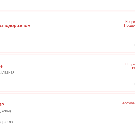
Недви
езнодорожном
Продам
Недви
ие
Р
.Главная
Барахол
ИР
 ключ)
териала