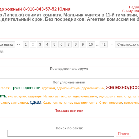
Недви
одорожный 8-916-843-57-52 Юлия
Сниму ква
з Липецка) снимут комнату. Мальчик учится в 11-й гимназии,
 длительный срок. Без посредников. Агентам комиссия не б
ся назад
<<
1
2
3
4
5
6
7
8
9
10
...
41
>>
Следующая с
да
Последнее на форуме
Популярные метки
железнодор
грузоперевозки
,
,
,
,
,
,
гараж
грузчики
двухкомнатную
двухкомнатных
ить
,
,
,
,
,
,
,
куплю
куплю квартиру
Натяжные потолки
однокомнатную
однокомнатных
отделка
сдам
,
,
,
,
,
,
,
,
техник
сантехника
Сдаю
сниму
сниму квартиру
снять
Строительство
трехкомн
Показать все теги
Поиск по сайту: