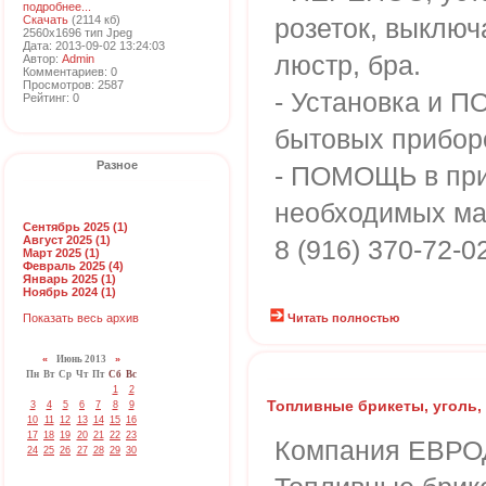
подробнее...
Скачать
(2114 кб)
розеток, выключ
2560x1696 тип Jpeg
Дата: 2013-09-02 13:24:03
люстр, бра.
Автор:
Admin
Комментариев: 0
Просмотров: 2587
- Установка и
Рейтинг: 0
бытовых прибор
Разное
- ПОМОЩЬ в пр
необходимых ма
Сентябрь 2025 (1)
Август 2025 (1)
8 (916) 370-72-
Март 2025 (1)
Февраль 2025 (4)
Январь 2025 (1)
Ноябрь 2024 (1)
Показать весь архив
Читать полностью
«
Июнь 2013
»
Пн
Вт
Ср
Чт
Пт
Сб
Вс
1
2
Топливные брикеты, уголь,
3
4
5
6
7
8
9
10
11
12
13
14
15
16
17
18
19
20
21
22
23
Компания ЕВРО
24
25
26
27
28
29
30