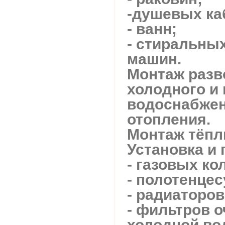
-душевых ка
- ванн;
- стиральны
машин.
Монтаж разв
холодного и 
водоснабжен
отопления.
Монтаж тёпл
Установка и
- газовых ко
- полотенце
- радиаторов
- фильтров о
холодной во