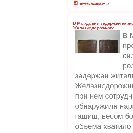
Читать полностью
В Мордовии задержан нарк
Железнодорожного
В 
пр
си
ро
задержан жител
Железнодорожны
при нем сотрудн
обнаружили нар
гашиш, весом бо
объема хватило