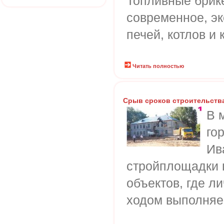
Топливные брике
современное, э
печей, котлов и 
Читать полностью
Срыв сроков строительств
В 
го
Ив
стройплощадки 
объектов, где л
ходом выполняе