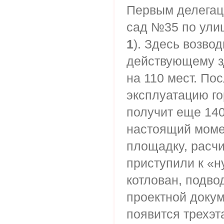
Первым делегац
сад №35 по ули
1
). Здесь возво
действующему з
на 110 мест. По
эксплуатацию г
получит еще 140
настоящий моме
площадку, расч
приступили к «н
котлован, подво
проектной докум
появится трехэт