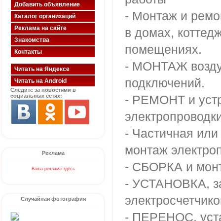
Добавить объявление
- Монтаж и ре
Каталог организаций
Реклама на сайте
в домах, коттедж
Знакомства
помещениях.
Контакты
- МОНТАЖ возд
Читать на Яндексе
подключений.
Читать на Android
Следите за новостями в
социальных сетях:
- РЕМОНТ и уст
электропроводки
- Частичная ил
монтаж электро
Реклама
- СБОРКА и мо
Ваша реклама здесь
- УСТАНОВКА, за
электросчетчико
Случайная фотография
- ПЕРЕНОС, уста