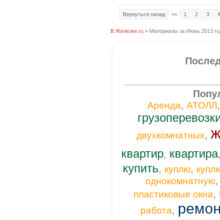
Вернуться назад
<<
1
2
3
В Железке.ru
» Материалы за Июнь 2013 го
Послед
Попу
,
Аренда
АТОЛЛ
грузоперевозк
ж
,
двухкомнатных
квартир
квартира
,
купить
,
,
куплю
купл
однокомнатную
,
пластиковые окна
ремон
,
работа