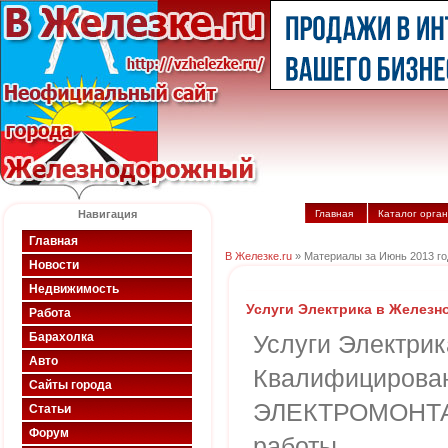
Навигация
Главная
Каталог орга
Главная
В Железке.ru
» Материалы за Июнь 2013 го
Новости
Недвижимость
Услуги Электрика в Желез
Работа
Барахолка
Услуги Электри
Авто
Квалифицирова
Сайты города
ЭЛЕКТРОМОНТА
Статьи
Форум
работы