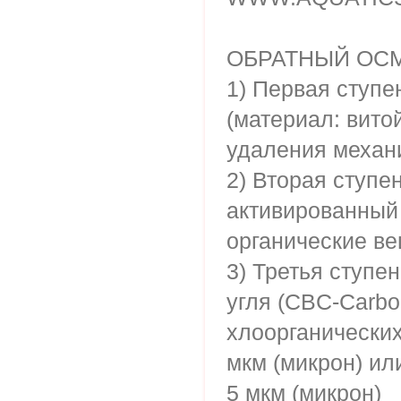
ОБРАТНЫЙ ОСМО
1) Первая ступе
(материал: вито
удаления механи
2) Вторая ступе
активированный 
органические ве
3) Третья ступе
угля (CBC-Carbo
хлоорганических
мкм (микрон) ил
5 мкм (микрон)