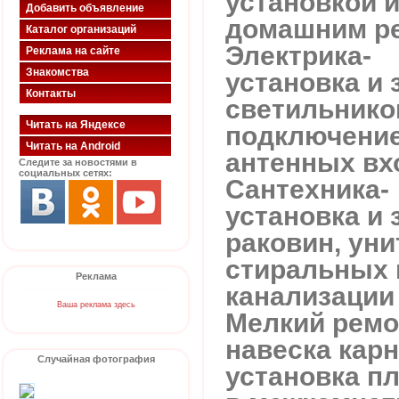
установкой и
Добавить объявление
домашним ре
Каталог организаций
Электрика-
Реклама на сайте
Знакомства
установка и 
Контакты
светильников
Читать на Яндексе
подключение
Читать на Android
антенных вх
Следите за новостями в
социальных сетях:
Сантехника-
установка и 
раковин, уни
стиральных 
Реклама
канализации
Ваша реклама здесь
Мелкий ремо
навеска карн
Случайная фотография
установка пл