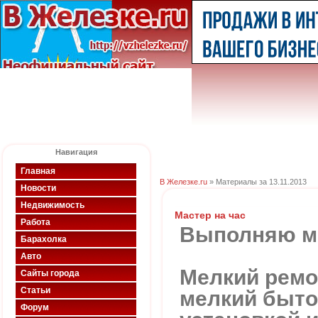
Навигация
Главная
В Железке.ru
» Материалы за 13.11.2013
Новости
Недвижимость
Мастер на час
Работа
Выполняю м
Барахолка
Авто
Мелкий ремон
Сайты города
Статьи
мелкий быто
Форум