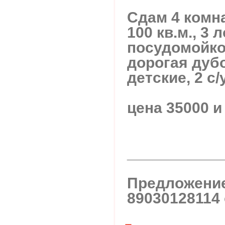
Сдам 4 комна
100 кв.м., 3
посудомойко
дорогая дубо
детские, 2 с
цена 35000 и
___________
Предложение
89030128114