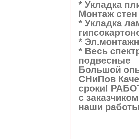
* Укладка пл
Монтаж стен
* Укладка ла
гипсокартон
* Эл.монтаж
* Весь спект
подвесные
Большой опы
СНиПов Каче
сроки! РАБО
с заказчико
наши работы.