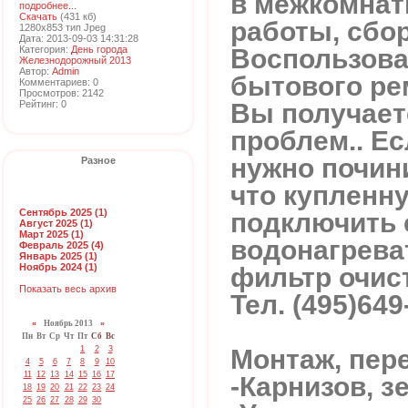
в межкомнат
подробнее...
Скачать
(431 кб)
работы, сбор
1280x853 тип Jpeg
Дата: 2013-09-03 14:31:28
Воспользова
Категория:
День города
Железнодорожный 2013
Автор:
Admin
бытового ре
Комментариев: 0
Просмотров: 2142
Вы получает
Рейтинг: 0
проблем.. Ес
нужно почини
Разное
что купленну
Сентябрь 2025 (1)
подключить 
Август 2025 (1)
Март 2025 (1)
водонагрева
Февраль 2025 (4)
Январь 2025 (1)
Ноябрь 2024 (1)
фильтр очист
Показать весь архив
Тел. (495)649
«
Ноябрь 2013
»
Пн
Вт
Ср
Чт
Пт
Сб
Вс
Монтаж, пере
1
2
3
4
5
6
7
8
9
10
11
12
13
14
15
16
17
-Карнизов, з
18
19
20
21
22
23
24
25
26
27
28
29
30