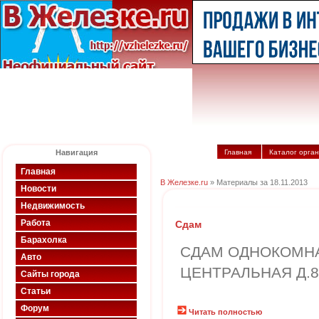
Навигация
Главная
Каталог орга
Главная
В Железке.ru
» Материалы за 18.11.2013
Новости
Недвижимость
Работа
Сдам
Барахолка
СДАМ ОДНОКОМНА
Авто
ЦЕНТРАЛЬНАЯ Д.8
Сайты города
Статьи
Форум
Читать полностью