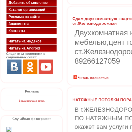
Добавить объявление
Каталог организаций
Реклама на сайте
Сдам двухкомнатную кварти
ст.Железнодорожная
Знакомства
Двухкомнатная 
Контакты
мебелью,цент г
Читать на Яндексе
Читать на Android
ст.Железнодоро
Следите за новостями в
социальных сетях:
89266127059
Читать полностью
Реклама
НАТЯЖНЫЕ ПОТОЛКИ ПОРА
Ваша реклама здесь
В г.ЖЕЛЕЗНОДОР
ПО НАТЯЖНЫМ ПОТ
Случайная фотография
окажет вам услуги