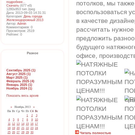
потолков, мы такж
подробнее...
Скачать
(677 кб)
1280x853 тип Jpeg
воспользоваться у
Дата: 2013-09-03 14:31:31
Категория:
День города
в качестве дизайне
Железнодорожный 2013
Автор:
Admin
Комментариев: 0
рассчитать нужное
Просмотров: 2519
Рейтинг: 0
предложить разноо
будущего натяжног
Разное
офисе, производст
Сентябрь 2025 (1)
Август 2025 (1)
Март 2025 (1)
Февраль 2025 (4)
Январь 2025 (1)
Ноябрь 2024 (1)
Показать весь архив
«
Ноябрь 2013
»
Пн
Вт
Ср
Чт
Пт
Сб
Вс
1
2
3
4
5
6
7
8
9
10
11
12
13
14
15
16
17
18
19
20
21
22
23
24
25
26
27
28
29
30
Читать полностью