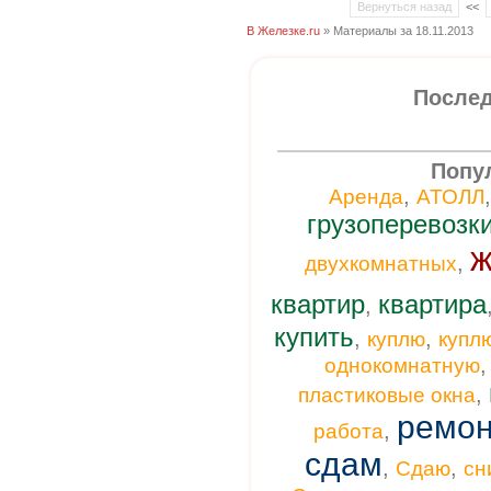
Вернуться назад
<<
В Железке.ru
» Материалы за 18.11.2013
Послед
Попу
,
Аренда
АТОЛЛ
грузоперевозк
ж
,
двухкомнатных
квартир
квартира
,
купить
,
,
куплю
купл
однокомнатную
,
пластиковые окна
ремон
,
работа
сдам
,
,
Сдаю
сн