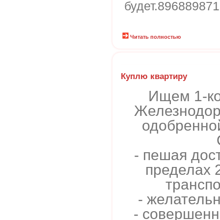
будет.89688987
Читать полностью
Куплю квартиру
Ищем 1-ко
Железнодор
одобренной
- пешая дос
пределах 
трансп
- желатель
- совершенн