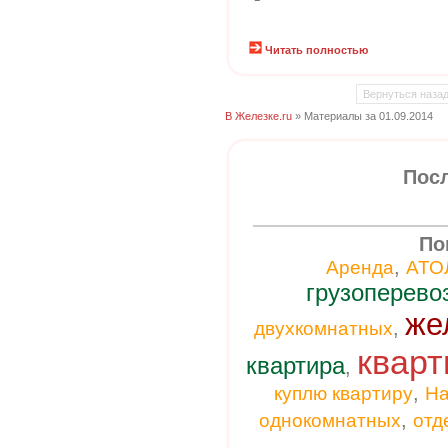
Читать полностью
Вернуться наза
В Железке.ru
» Материалы за 01.09.2014
Пос
По
,
Аренда
АТО
грузоперево
же
,
двухкомнатных
кварт
квартира
,
,
куплю квартиру
На
,
однокомнатных
отд