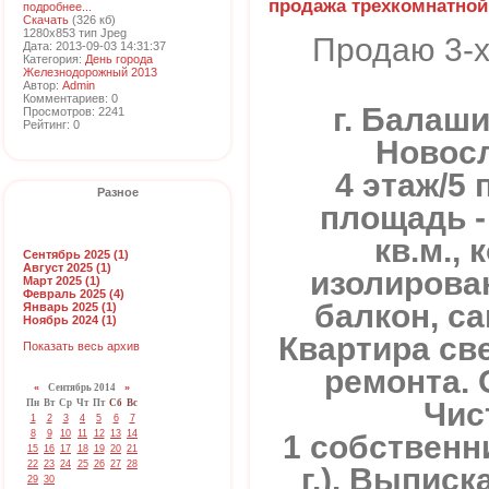
продажа трехкомнатной
подробнее...
Скачать
(326 кб)
1280x853 тип Jpeg
Продаю 3-х
Дата: 2013-09-03 14:31:37
Категория:
День города
Железнодорожный 2013
Автор:
Admin
Комментариев: 0
г. Балаши
Просмотров: 2241
Рейтинг: 0
Новосл
4 этаж/5
Разное
площадь - 
кв.м.,
Сентябрь 2025 (1)
Август 2025 (1)
изолирован
Март 2025 (1)
Февраль 2025 (4)
балкон, са
Январь 2025 (1)
Ноябрь 2024 (1)
Квартира све
Показать весь архив
ремонта. 
«
Сентябрь 2014
»
Чис
Пн
Вт
Ср
Чт
Пт
Сб
Вс
1
2
3
4
5
6
7
8
9
10
11
12
13
14
1 собственн
15
16
17
18
19
20
21
22
23
24
25
26
27
28
г.). Выписк
29
30