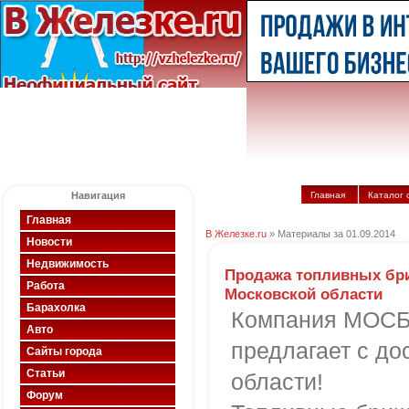
Навигация
Главная
Каталог 
Главная
В Железке.ru
» Материалы за 01.09.2014
Новости
Недвижимость
Продажа топливных бри
Работа
Московской области
Барахолка
Компания МОСБР
Авто
предлагает с до
Сайты города
Статьи
области!
Форум