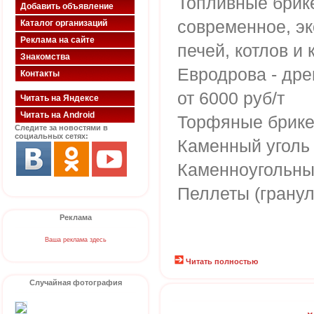
Топливные брике
Добавить объявление
современное, э
Каталог организаций
Реклама на сайте
печей, котлов и 
Знакомства
Евродрова - др
Контакты
от 6000 руб/т
Читать на Яндексе
Читать на Android
Торфяные брикет
Следите за новостями в
социальных сетях:
Каменный уголь 
Каменноугольны
Пеллеты (грану
Реклама
Ваша реклама здесь
Читать полностью
Случайная фотография