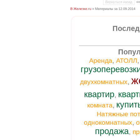
Вернуться назад
<
В Железке.ru
» Материалы за 12.09.2014
Послед
Попул
,
Аренда
АТОЛЛ
грузоперевозк
ж
,
двухкомнатных
квартир
кварт
,
купит
,
комната
Натяжные пот
,
однокомнатных
о
продажа
,
п