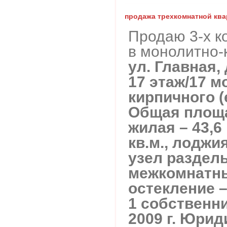
продажа трехкомнатной кв
Продаю 3-х к
в монолитно-
ул. Главная, д
17 этаж/17 м
кирпичного (е
Общая площад
жилая – 43,6 
кв.м., лоджи
узел раздел
межкомнатны
остекление –
1 собственн
2009 г. Юрид