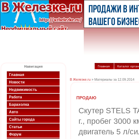
Навигация
Главная
Каталог орга
Главная
В Железке.ru
» Материалы за 12.09.2014
Новости
Недвижимость
Работа
ПРОДАЮ
Барахолка
Скутер STELS T
Авто
г., пробег 3000 
Сайты города
Статьи
двигатель 5 л/си
Форум