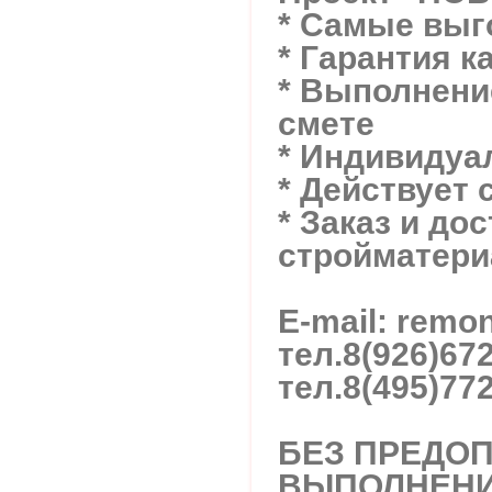
* Самые вы
* Гарантия к
* Выполнение
смете
* Индивидуа
* Действует 
* Заказ и до
стройматери
E-mail: rem
тел.
8(926)67
тел.
8(495)77
БЕЗ ПРЕДОП
ВЫПОЛНЕНИ