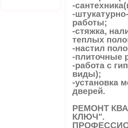
-сантехника
-штукатурно
работы;
-стяжка, нал
теплых поло
-настил поло
-плиточные 
-работа с ги
виды);
-установка 
дверей.
РЕМОНТ КВА
КЛЮЧ".
ПРОФЕССИО