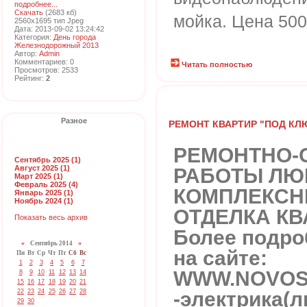
подробнее...
Скачать
(2683 кб)
мойка. Цена 500
2560x1695 тип Jpeg
Дата: 2013-09-02 13:24:42
Категория:
День города
Железнодорожный 2013
Автор:
Admin
Комментариев: 0
Читать полностью
Просмотров: 2533
Рейтинг:
2
Разное
РЕМОНТ КВАРТИР "ПОД КЛ
РЕМОНТНО-
Сентябрь 2025 (1)
Август 2025 (1)
РАБОТЫ ЛЮ
Март 2025 (1)
Февраль 2025 (4)
КОМПЛЕКСН
Январь 2025 (1)
Ноябрь 2024 (1)
ОТДЕЛКА КВ
Показать весь архив
Более подр
«
Сентябрь 2014
»
на сайте:
Пн
Вт
Ср
Чт
Пт
Сб
Вс
1
2
3
4
5
6
7
WWW.NOVOS
8
9
10
11
12
13
14
15
16
17
18
19
20
21
-электрика(л
22
23
24
25
26
27
28
29
30