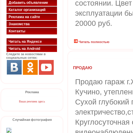
состоянии. Цвет
Добавить объявление
Каталог организаций
эксплуатации бы
Реклама на сайте
20000 руб.
Знакомства
Контакты
Читать на Яндексе
Читать полностью
Читать на Android
Следите за новостями в
социальных сетях:
ПРОДАЮ
Продаю гараж г
Кучино, утеплен
Реклама
Сухой глубокий 
Ваша реклама здесь
электричество,с
Случайная фотография
Круглосуточная 
видеонаблюдени