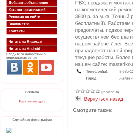
ПВХ, продажа и монтаж
Добавить объявление
на косметический ремонт
Каталог организаций
3800 р. за м.кв. Точный
Реклама на сайте
бесплатный). Работаем 
Знакомства
предоплаты, подвоз чер
Контакты
осуществляем бесплатно
Читать на Яндексе
нашем районе 7 лет. Вс
Читать на Android
принадлежат нашей фирм
Следите за новостями в
текущие работы. Более 
социальных сетях:
нашем сайте: masteriko.
Телефон(ы)
:
8-985-1
Город
:
Железн
Реклама
(голосов: 0)
Вернуться назад
Ваша реклама здесь
Смотрите также:
Случайная фотография