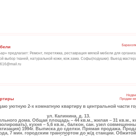
Барахол
ебели
р» предлагает: Ремонт, перетяжка, реставрация мягкой мебели для организ
й выбор тканей, натуральной кожи, кож.зама. Софы(подушки). Выезд мастера,
8616@mail.ru
Недви
артиры
Продам кв
аю уютную 2-х комнатную квартиру в центральной части го
ул. Калинина, д. 13.
нельного дома. Общая площадь – 44 кв.м., жилая – 31 кв.м.
золировать), кухня – 5,6 кв.м., балкон, сан. узел совмещенны
атизация) 1994г. Выписка до сделки. Прямая продажа. Прод
ода, 7 мин. городским транспортом до ж/д станции. Обжито