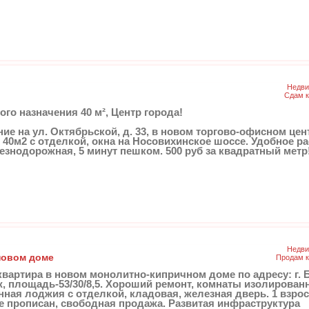
Недви
Сдам к
о назначения 40 м², Центр города!
е на ул. Октябрьской, д. 33, в новом торгово-офисном цент
 40м2 с отделкой, окна на Носовихинское шоссе. Удобное 
езнодорожная, 5 минут пешком. 500 руб за квадратный метр
Недви
новом доме
Продам к
квартира в новом монолитно-кипричном доме по адресу: г. Б
аж, площадь-53/30/8,5. Хороший ремонт, комнаты изолирован
нная лоджия с отделкой, кладовая, железная дверь. 1 взр
не прописан, свободная продажа. Развитая инфраструктура