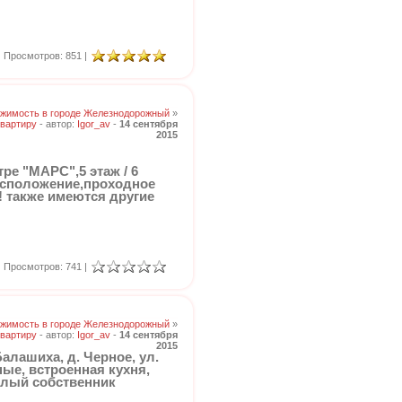
Просмотров: 851 |
жимость в городе Железнодорожный
»
вартиру
- автор:
Igor_av
-
14 сентября
2015
ре "МАРС",5 этаж / 6
расположение,проходное
! также имеются другие
Просмотров: 741 |
жимость в городе Железнодорожный
»
вартиру
- автор:
Igor_av
-
14 сентября
2015
алашиха, д. Черное, ул.
ные, встроенная кухня,
ослый собственник