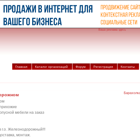
Ваша реклама здесь
Главная
Каталог организаций
Форум
Регистрация
Контакты
Барахолк
дорожном
ном
,прихожие
рпусной мебели на заказ
 г.о. Железнодорожный!!!
оставка, монтаж.