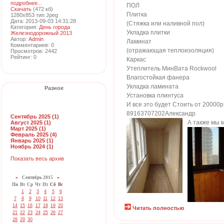
подробнее...
ПОЛ
Скачать
(472 кб)
Плитка
1280x853 тип Jpeg
Дата: 2013-09-03 14:31:28
(Стяжка или наливной пол)
Категория:
День города
Укладка плитки
Железнодорожный 2013
Автор:
Admin
Ламинат
Комментариев: 0
(отражающая теплоизоляция)
Просмотров: 2442
Рейтинг: 0
Каркас
Утеплитель МинВата Rockwool
Влагостойкая фанера
Укладка ламината
Разное
Установка плинтуса
И все это будет Стоить от 20000р
89163707202Александр
Сентябрь 2025 (1)
А также мы 
Август 2025 (1)
Март 2025 (1)
Февраль 2025 (4)
Январь 2025 (1)
Ноябрь 2024 (1)
Показать весь архив
«
Сентябрь 2015
»
Пн
Вт
Ср
Чт
Пт
Сб
Вс
1
2
3
4
5
6
7
8
9
10
11
12
13
14
15
16
17
18
19
20
Читать полностью
21
22
23
24
25
26
27
28
29
30