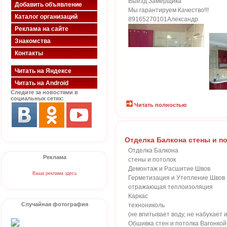
Выезд Замерщика
Добавить объявление
Мы гарантируем Качество!!!
Каталог организаций
89165270101Александр
Реклама на сайте
Знакомства
Контакты
Читать на Яндексе
Читать на Android
Следите за новостями в
социальных сетях:
Читать полностью
Отделка Балкона стены и п
Отделка Балкона
Реклама
стены и потолок
Демонтаж и Расшитие Швов
Ваша реклама здесь
Герметизация и Утепление Швов
отражающая теплоизоляция
Каркас
Случайная фотография
технониколь
(не впитывает воду, не набухает 
Обшивка стен и потолка Вагонкой