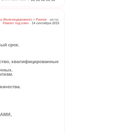
ка Железнодорожного
»
Разное
- автор:
Ремонт под ключ
-
14 сентября 2015
.
ный срок.
ество, квалифицированные
очных.
олкам.
качества.
АМИ,