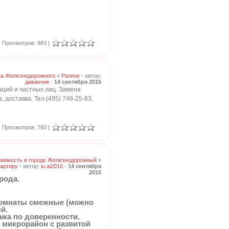
Просмотров: 883 |
ка Железнодорожного
»
Разное
- автор:
диванчик
-
14 сентября 2015
аций и частных лиц. Замена
 доставка. Тел.(495) 748-25-83,
Просмотров: 760 |
жимость в городе Железнодорожный
»
артиру
- автор:
iu.ai2010
-
14 сентября
2015
рода.
, комнаты смежные (можно
й.
ажа по доверенности.
й микрорайон с развитой