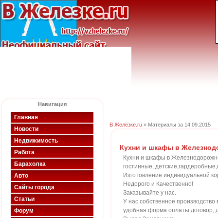
Навигация
Главная
В Железке.ru
» Материалы за 14.09.2015
Новости
Недвижимость
Кухни и шкафы в Железно
Работа
Кухни и шкафы в Железнодорож
Барахолка
гостинные, детские,гардеробные
Изготовление индивидуальной ко
Авто
Недорого и Качественно!
Сайты города
Заказывайте у нас.
Статьи
У нас собственное производство в
удобная форма оплаты договор, д
Форум