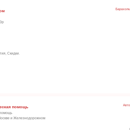
Барахолк
ом
00р
тия, Скидки.
Авто
ческая помощь
 помощь
 Москве и Железнодорожном