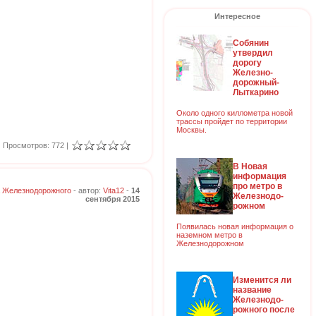
Интересное
Собянин
утвердил
дорогу
Железно-
дорожный-
Лыткарино
Около одного киллометра новой
трассы пройдет по территории
Москвы.
Просмотров: 772 |
В Новая
информация
про метро в
 Железнодорожного
- автор:
Vita12
-
14
Железнодо-
сентября 2015
рожном
Появилась новая информация о
наземном метро в
Железнодорожном
Изменится ли
название
Железнодо-
рожного после