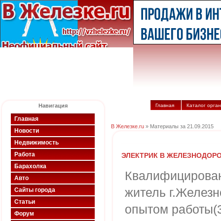
Навигация
Главная
Каталог орга
Главная
В Железке.ru
» Материалы за 21.09.2015
Новости
Недвижимость
Работа
ЭЛЕКТРИК В ЖЕЛЕЗНОДОР
Барахолка
Квалифицирован
Авто
житель г.Желез
Сайты города
Статьи
опытом работы(3
Форум