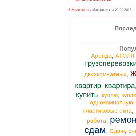
В Железке.ru
» Материалы за 21.09.2015
Послед
Попу
,
Аренда
АТОЛЛ
грузоперевозк
ж
,
двухкомнатных
квартир
квартира
,
купить
,
,
куплю
купл
однокомнатную
,
пластиковые окна
ремон
,
работа
сдам
,
,
Сдаю
сн