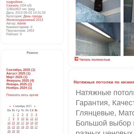
подробнее...
Скачать
(434 кб)
1280x853 тип Jpeg
Дата: 2013-09-03 14:31:33
Категория:
День города
Железнодорожный 2013
Автор:
Admin
Комментариев: 0
Просмотров: 2453
Рейтинг: 0
Разное
Читать полностью
Сентябрь 2025 (1)
Август 2025 (1)
Март 2025 (1)
Февраль 2025 (4)
Натяжные потолки по низки
Январь 2025 (1)
Ноябрь 2024 (1)
Натяжные потол
Показать весь архив
Гарантия, Качес
«
Сентябрь 2015
»
Глянцевые, Мат
Пн
Вт
Ср
Чт
Пт
Сб
Вс
1
2
3
4
5
6
7
8
9
10
11
12
13
Большой выбор 
14
15
16
17
18
19
20
21
22
23
24
25
26
27
разных ценовых
28
29
30