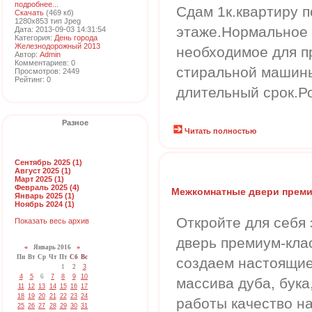
подробнее...
Сдам 1к.квартиру п
Скачать
(469 кб)
1280x853 тип Jpeg
этаже.Нормальное 
Дата: 2013-09-03 14:31:54
Категория:
День города
Железнодорожный 2013
необходимое для п
Автор:
Admin
Комментариев: 0
стиральной машины
Просмотров: 2449
Рейтинг: 0
длительный срок.Р
Разное
Читать полностью
Сентябрь 2025 (1)
Август 2025 (1)
Март 2025 (1)
Февраль 2025 (4)
Межкомнатные двери преми
Январь 2025 (1)
Ноябрь 2024 (1)
Откройте для себя
Показать весь архив
дверь премиум-кла
«
Январь 2016
»
Пн
Вт
Ср
Чт
Пт
Сб
Вс
создаем настоящие
1
2
3
4
5
6
7
8
9
10
массива дуба, бука
11
12
13
14
15
16
17
18
19
20
21
22
23
24
работы качество н
25
26
27
28
29
30
31