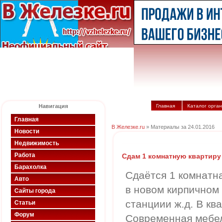
Навигация
Главная
Каталог орга
Главная
В Железке.ru
» Материалы за 24.01.2016
Новости
Недвижимость
Работа
Сдам 1 комнатную квартиру
Барахолка
Сдаётся 1 комнатна
Авто
в новом кирпичном
Сайты города
станциии ж.д. В кв
Статьи
Форум
Современная мебел