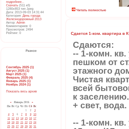
подробнее...
Скачать
(511 кб)
1280x853 тип Jpeg
Читать полностью
Дата: 2013-09-03 14:31:44
Категория:
День города
Железнодорожный 2013
Автор:
Admin
Комментариев: 0
Просмотров: 2494
Рейтинг: 0
Сдается 1-ком. квартира в 
Сдаются:
-- 1-комн. кв
Разное
пешком от ст
Сентябрь 2025 (1)
этажного дом
Август 2025 (1)
Март 2025 (1)
Чистая квар
Февраль 2025 (4)
Январь 2025 (1)
Ноябрь 2024 (1)
всей бытовой
Показать весь архив
к заселению.
+ свет, вода.
«
Январь 2016
»
Пн
Вт
Ср
Чт
Пт
Сб
Вс
1
2
3
4
5
6
7
8
9
10
11
12
13
14
15
16
17
-- 1-комн. кв.
18
19
20
21
22
23
24
25
26
27
28
29
30
31