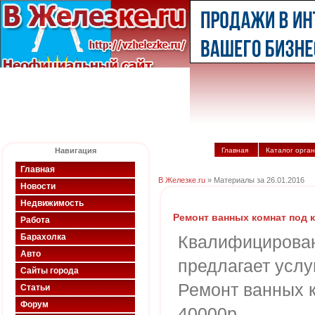
Навигация
Главная
Каталог орга
Главная
В Железке.ru
» Материалы за 26.01.2016
Новости
Недвижимость
Ремонт ванных комнат под 
Работа
Барахолка
Квалифицирован
Авто
предлагает услу
Сайты города
Ремонт ванных к
Статьи
Форум
40000р