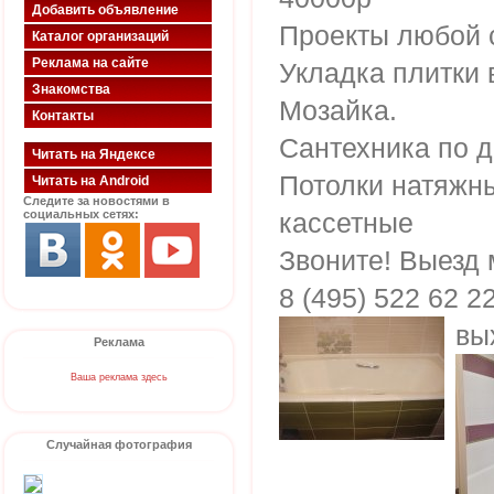
Добавить объявление
Проекты любой 
Каталог организаций
Реклама на сайте
Укладка плитки 
Знакомства
Мозайка.
Контакты
Сантехника по д
Читать на Яндексе
Потолки натяжны
Читать на Android
Следите за новостями в
социальных сетях:
кассетные
Звоните! Выезд 
8 (495) 522 62 2
вы
Реклама
Ваша реклама здесь
Случайная фотография