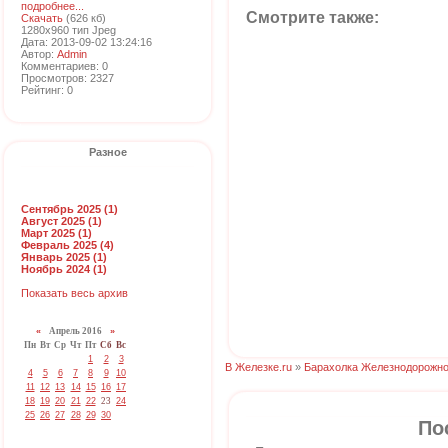
подробнее...
Смотрите также:
Скачать
(626 кб)
1280x960 тип Jpeg
Дата: 2013-09-02 13:24:16
Автор:
Admin
Комментариев: 0
Просмотров: 2327
Рейтинг: 0
Разное
Сентябрь 2025 (1)
Август 2025 (1)
Март 2025 (1)
Февраль 2025 (4)
Январь 2025 (1)
Ноябрь 2024 (1)
Показать весь архив
«
Апрель 2016
»
Пн
Вт
Ср
Чт
Пт
Сб
Вс
1
2
3
В Железке.ru
»
Барахолка Железнодорожно
4
5
6
7
8
9
10
11
12
13
14
15
16
17
18
19
20
21
22
23
24
25
26
27
28
29
30
По