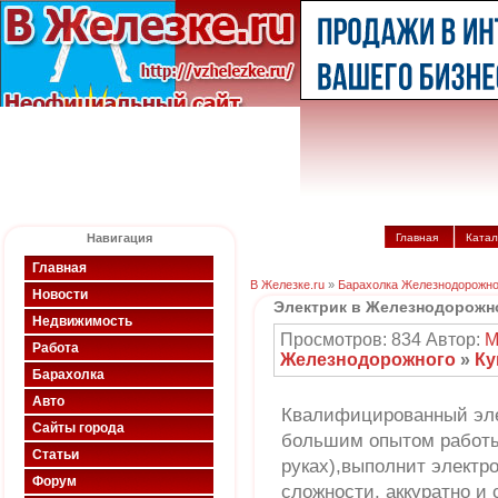
Навигация
Главная
Катал
Главная
В Железке.ru
»
Барахолка Железнодорожно
Новости
Электрик в Железнодорожн
Недвижимость
Просмотров: 834 Автор:
M
Работа
Железнодорожного
»
К
Барахолка
Авто
Квалифицированный элек
Сайты города
большим опытом работы(
Статьи
руках),выполнит элект
Форум
сложности, аккуратно и