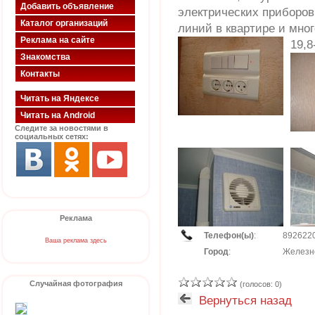
Добавить объявление
электрических приборов
Каталог организаций
линий в квартире и много
Реклама на сайте
19,8
Знакомства
Контакты
Читать на Яндексе
Читать на Android
Следите за новостями в
социальных сетях:
Реклама
Телефон(ы)
:
892622
Ваша реклама здесь
Город
:
Железн
Случайная фотография
(голосов: 0)
Вернуться назад