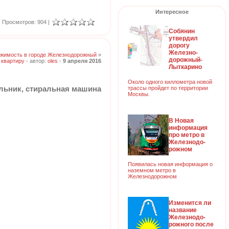
Интересное
Просмотров: 904 |
Собянин
утвердил
дорогу
Железно-
жимость в городе Железнодорожный
»
дорожный-
 квартиру
- автор:
oles
-
9 апреля 2016
Лыткарино
Около одного киллометра новой
трассы пройдет по территории
ильник, стиральная машина
Москвы.
В Новая
информация
про метро в
Железнодо-
рожном
Появилась новая информация о
наземном метро в
Железнодорожном
Изменится ли
название
Железнодо-
рожного после