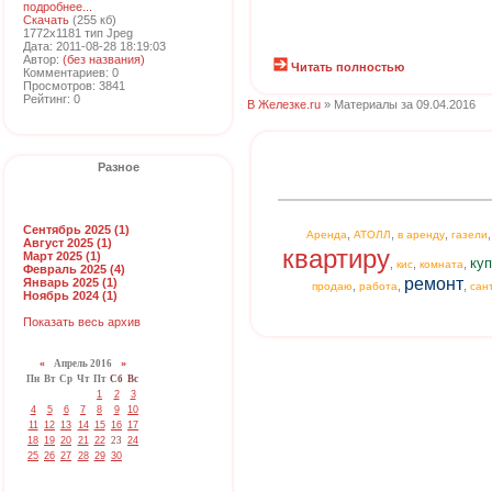
подробнее...
Скачать
(255 кб)
1772x1181 тип Jpeg
Дата: 2011-08-28 18:19:03
Автор:
(без названия)
Читать полностью
Комментариев: 0
Просмотров: 3841
Рейтинг: 0
В Железке.ru
» Материалы за 09.04.2016
Разное
Сентябрь 2025 (1)
,
,
,
Аренда
АТОЛЛ
в аренду
газели
Август 2025 (1)
квартиру
Март 2025 (1)
куп
,
,
,
кис
комната
Февраль 2025 (4)
ремонт
Январь 2025 (1)
,
,
,
продаю
работа
сан
Ноябрь 2024 (1)
Показать весь архив
«
Апрель 2016
»
Пн
Вт
Ср
Чт
Пт
Сб
Вс
1
2
3
4
5
6
7
8
9
10
11
12
13
14
15
16
17
18
19
20
21
22
23
24
25
26
27
28
29
30