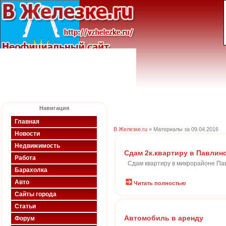
Навигация
Главная
В Железке.ru
» Материалы за 09.04.2016
Новости
Недвижимость
Сдам 2к.квартиру в Павлин
Работа
Сдам квартиру в микрорайоне Па
Барахолка
Авто
Читать полностью
Сайты города
Статьи
Автомобиль в аренду
Форум