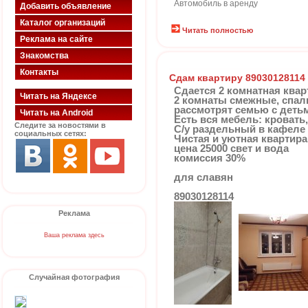
Автомобиль в аренду
Добавить объявление
Каталог организаций
Читать полностью
Реклама на сайте
Знакомства
Контакты
Сдам квартиру 89030128114
Сдается 2 комнатная квар
Читать на Яндексе
2 комнаты смежные, спаль
рассмотрят семью с деть
Читать на Android
Есть вся мебель: кровать
Следите за новостями в
С/у раздельный в кафеле
социальных сетях:
Чистая и уютная квартира
цена 25000 свет и вода
комиссия 30%
для славян
89030128114
Реклама
Ваша реклама здесь
Случайная фотография