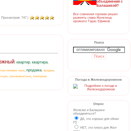
объединения с
Балашихой?
Все сомнения горожан решил
развеять глава Железнод-
Просмотров: 747 |
орожного Тарас Ефимов.
Поиск
ожный
квартир
квартира
,
,
,
продажа
,
,
,
пластиковые окна
продам
,
,
атную
трехкомнатных
электрика
Погода в Железнодорожном
Опрос
Железке и Балашихе
объединяться?
ДА, это хорошо для обоих
ГО
НЕТ, это плохо для Жел-