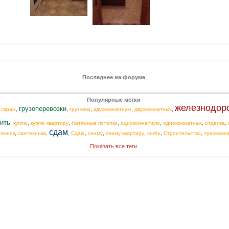
Последнее на форуме
Популярные метки
железнодор
грузоперевозки
,
,
,
,
,
,
гараж
грузчики
двухкомнатную
двухкомнатных
ить
,
,
,
,
,
,
,
куплю
куплю квартиру
Натяжные потолки
однокомнатную
однокомнатных
отделка
сдам
,
,
,
,
,
,
,
,
техник
сантехника
Сдаю
сниму
сниму квартиру
снять
Строительство
трехкомн
Показать все теги