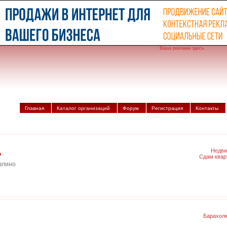
Ваша реклама здесь
Главная
Каталог организаций
Форум
Регистрация
Контакты
Недви
о
Сдам квар
влино
Барахол