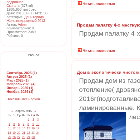
подробнее...
Читать полностью
Скачать
(378 кб)
1280x853 тип Jpeg
Дата: 2013-09-03 14:31:36
Категория:
День города
Железнодорожный 2013
Автор:
Admin
Продам палатку 4-х местную
Комментариев: 0
Продам палатку 4-х
Просмотров: 2389
Рейтинг: 0
Читать полностью
Разное
Дом в экологически чистом
Сентябрь 2025 (1)
Август 2025 (1)
Продам дом из газо
Март 2025 (1)
Февраль 2025 (4)
Январь 2025 (1)
отопление( дровяно
Ноябрь 2024 (1)
2016г(подготавлив
Показать весь архив
ламинированные. К
«
Апрель 2016
»
лес
Пн
Вт
Ср
Чт
Пт
Сб
Вс
1
2
3
4
5
6
7
8
9
10
11
12
13
14
15
16
17
18
19
20
21
22
23
24
25
26
27
28
29
30