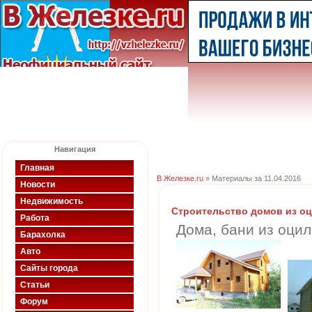
Навигация
Главная
В Железке.ru
» Материалы за 11.04.2016
Новости
Недвижимость
Строительство домов из оц
Работа
Дома, бани из оцил
Барахолка
Авто
Сайты города
Статьи
Форум