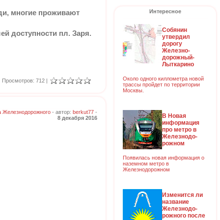
Интересное
ди, многие проживают
Собянин
й доступности пл. Заря.
утвердил
дорогу
Железно-
дорожный-
Лыткарино
Около одного киллометра новой
Просмотров: 712 |
трассы пройдет по территории
Москвы.
а Железнодорожного
- автор:
berkut77
-
В Новая
8 декабря 2016
информация
про метро в
Железнодо-
рожном
Появилась новая информация о
наземном метро в
Железнодорожном
Изменится ли
название
Железнодо-
рожного после