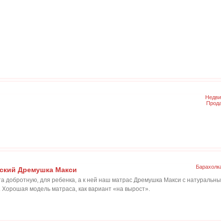
Недви
Прода
Барахолк
еский Дремушка Макси
ета добротную, для ребенка, а к ней наш матрас Дремушка Макси с натураль
с). Хорошая модель матраса, как вариант «на вырост».