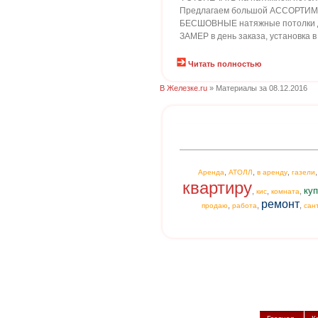
Предлагаем большой АССОРТИМЕН
БЕСШОВНЫЕ натяжные потолки 
ЗАМЕР в день заказа, установка в
Читать полностью
В Железке.ru
» Материалы за 08.12.2016
,
,
,
Аренда
АТОЛЛ
в аренду
газели
квартиру
куп
,
,
,
кис
комната
ремонт
,
,
,
продаю
работа
сан