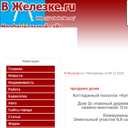
Навигация
Главная
В Железке.ru
» Материалы за 08.12.2016
Новости
Недвижимость
продажа дома
Работа
Коттеджный поселок «Купа
Барахолка
Авто
Дом 2х этажный деревян
свайно-винтовой. Отк
Сайты города
Коммуникаци
Статьи
Земельный участок 6,9 с
Форум