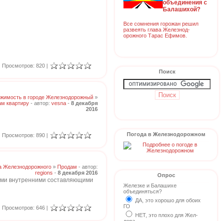
объединения с
Балашихой?
Все сомнения горожан решил
развеять глава Железнод-
орожного Тарас Ефимов.
Просмотров: 820 |
Поиск
жимость в городе Железнодорожный
»
м квартиру
- автор:
vesna
-
8 декабря
2016
Погода в Железнодорожном
Просмотров: 890 |
а Железнодорожного
»
Продам
- автор:
regions
-
8 декабря 2016
Опрос
ными внутренними составляющими
Железке и Балашихе
объединяться?
ДА, это хорошо для обоих
ГО
Просмотров: 646 |
НЕТ, это плохо для Жел-