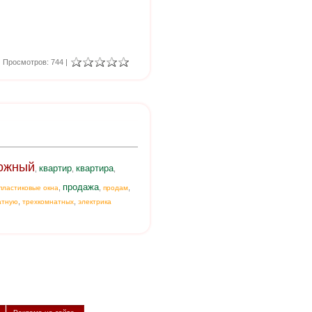
Просмотров: 744 |
ожный
квартир
квартира
,
,
,
продажа
,
,
,
пластиковые окна
продам
,
,
атную
трехкомнатных
электрика