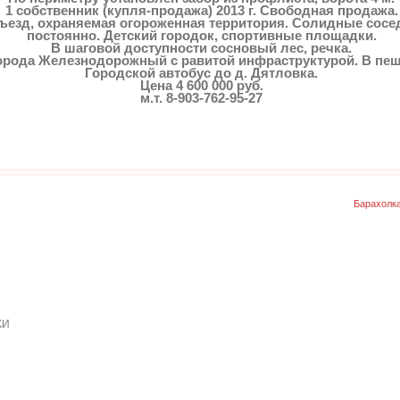
1 собственник (купля-продажа) 2013 г. Свободная продажа.
езд, охраняемая огороженная территория. Солидные сосе
постоянно. Детский городок, спортивные площадки.
В шаговой доступности сосновый лес, речка.
города Железнодорожный с равитой инфраструктурой. В пеше
Городской автобус до д. Дятловка.
Цена 4 600 000 руб.
м.т. 8-903-762-95-27
Барахолк
КИ