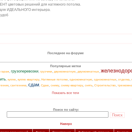
Т цветовых решений для натяжного потолка.
для ИДЕАЛЬНОГО интерьера.
 удоб
Последнее на форуме
Популярные метки
железнодор
грузоперевозки
,
,
,
,
,
,
гараж
грузчики
двухкомнатную
двухкомнатных
ить
,
,
,
,
,
,
,
куплю
куплю квартиру
Натяжные потолки
однокомнатную
однокомнатных
отделка
сдам
,
,
,
,
,
,
,
,
техник
сантехника
Сдаю
сниму
сниму квартиру
снять
Строительство
трехкомн
Показать все теги
Поиск по сайту:
Наверх