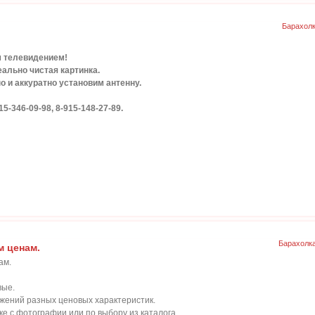
Барахол
 телевидением!
ально чистая картинка.
 и аккуратно установим антенну.
-346-09-98, 8-915-148-27-89.
Барахолк
м ценам.
ам.
вые.
ений разных ценовых характеристик.
 с фотографии или по выбору из каталога.