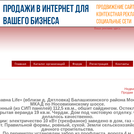
Ваша реклама здесь
Главная
Каталог организаций
Форум
Регистрация
Контакты
Недви
Продам 
вна Life» (вблизи д. Дятловка) Балашихинского района Мос
МКАД по Носовихинскому шоссе.
ный (из СИП панелей) 112,5 кв.м., обшит сайдингом. Остек
рытая веранда 19 кв.м. Чердак. Дом под чистовую отделку. 
делалось качественно.
и: электричество 10 кВт (трехфазное) заведено в дом, газ –
от. Правильной формы, ровный, сухой. Земли сельскохозяй
дачного строительства.
По периметру установлен забор из профлиста, ворота 4 м.