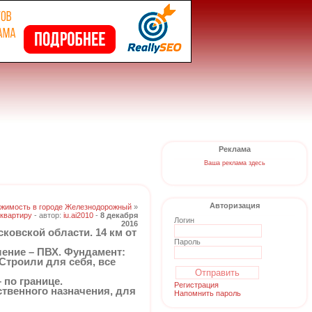
Реклама
Ваша реклама здесь
Авторизация
жимость в городе Железнодорожный
»
квартиру
- автор:
iu.ai2010
-
8 декабря
Логин
2016
ковской области. 14 км от
Пароль
ление – ПВХ. Фундамент:
Строили для себя, все
 по границе.
Регистрация
ственного назначения, для
Напомнить пароль