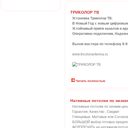
ТРИКОЛОР ТВ
Установка Триколор ТВ.
В Новый Год с новым цифровым
Устойчивый приём каналов и иде
Оперативно подключим. Надежно
Вызов мастера по телефону 8-915
www.tricolorantenna.ru
Читать полностью
Натяжные потолки по низки
Натяжные потолки по низким цен
Гарантия, Качество , Скидки!
Глянцевые, Матовые или Сатино
БОЛЬШОЙ выбор готовых предлож
ФОТОПЕЧАТЬ на натяжном потолке