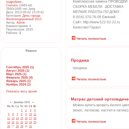
Комплексная замена ПРОВОДКИ
подробнее...
Скачать
(2683 кб)
СБОРКА МЕБЕЛИ . ДОСТАВКА .
2560x1695 тип Jpeg
МЕЛКИЕ РАБОТЫ ПО ДОМУ..
Дата: 2013-09-02 13:24:42
Категория:
День города
8 (916) 370-76-06 Евгений
Железнодорожный 2013
Сайт: http://www.522-52-22.ru
Автор:
Admin
Комментариев: 0
Качество! Гарант
Просмотров: 2533
Рейтинг:
2
Читать полностью
Разное
Продажа
Сентябрь 2025 (1)
продана
Август 2025 (1)
Март 2025 (1)
Февраль 2025 (4)
Читать полностью
Январь 2025 (1)
Ноябрь 2024 (1)
Показать весь архив
Матрас детский ортопедич
«
Декабрь 2016
»
Можно купить кровать белого цв
Пн
Вт
Ср
Чт
Пт
Сб
Вс
(кокос. латексир. настил и латек
1
2
3
4
5
6
7
8
9
10
11
12
13
14
15
16
17
18
Читать полностью
19
20
21
22
23
24
25
26
27
28
29
30
31