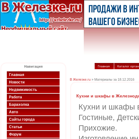
Навигация
Главная
Каталог орга
Главная
В Железке.ru
» Материалы за 18.12.2016
Новости
Недвижимость
Кухни и шкафы в Железно
Работа
Барахолка
Кухни и шкафы 
Авто
Гостиные, Детск
Сайты города
Прихожие.
Статьи
Форум
Изготовление и