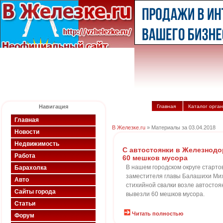
Навигация
Главная
Каталог орга
Главная
В Железке.ru
» Материалы за 03.04.2018
Новости
Недвижимость
С автостоянки в Железнод
Работа
60 мешков мусора
В нашем городском округе старто
Барахолка
заместителя главы Балашихи Ми
Авто
стихийной свалки возле автосто
Сайты города
вывезли 60 мешков мусора.
Статьи
Читать полностью
Форум