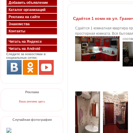
Добавить объявление
Каталог организаций
Реклама на сайте
Сдаётся 1 комн кв ул. Грани
Знакомства
Сдаётся 1 комнатная квартира пр
Контакты
просторная комната. Вся бытовая
соотв
Читать на Яндексе
Читать на Android
Следите за новостями в
социальных сетях:
Реклама
Ваша реклама здесь
Случайная фотография