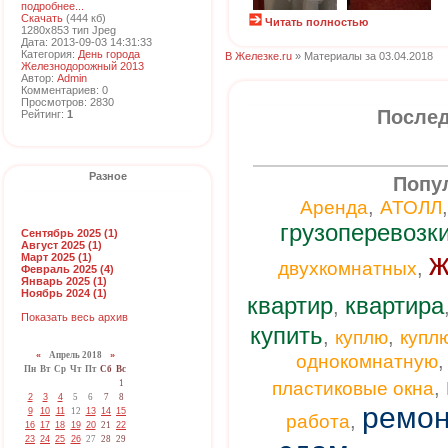
подробнее...
Скачать
(444 кб)
Читать полностью
1280x853 тип Jpeg
Дата: 2013-09-03 14:31:33
Категория:
День города
В Железке.ru
» Материалы за 03.04.2018
Железнодорожный 2013
Автор:
Admin
Комментариев: 0
Просмотров: 2830
Послед
Рейтинг:
1
Разное
Попу
,
Аренда
АТОЛЛ
грузоперевозк
Сентябрь 2025 (1)
Август 2025 (1)
ж
Март 2025 (1)
,
двухкомнатных
Февраль 2025 (4)
Январь 2025 (1)
Ноябрь 2024 (1)
квартир
квартира
,
Показать весь архив
купить
,
,
куплю
купл
«
Апрель 2018
»
однокомнатную
Пн
Вт
Ср
Чт
Пт
Сб
Вс
,
1
пластиковые окна
2
3
4
5
6
7
8
ремон
9
10
11
12
13
14
15
,
работа
16
17
18
19
20
21
22
23
24
25
26
27
28
29