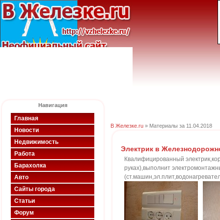
Навигация
Главная
В Железке.ru
» Материалы за 11.04.2018
Новости
Недвижимость
Электрик в Железнодорожн
Работа
Квалифицированный электрик,кор
Барахолка
руках),выполнит электромонтажн
(ст.машин,эл.плит,водонагревател
Авто
Сайты города
Статьи
Форум