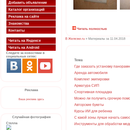
Добавить объявление
Каталог организаций
Реклама на сайте
Знакомства
Читать полностью
Контакты
В Железке.ru
» Материалы за 11.04.2018
Читать на Яндексе
Читать на Android
Следите за новостями в
социальных сетях:
Тема
Где заказать установку панорам
Аренда автомобиля
Комплект экипировки
Арматура СИП
Реклама
Спортивная площадка
Можно ли получить срочную пом
Ваша реклама здесь
Авторские букеты
Курсы ИИ для ребенка
Случайная фотография
С какой зоны лучше начать сам
Стелла
Инструменты для обработки мед