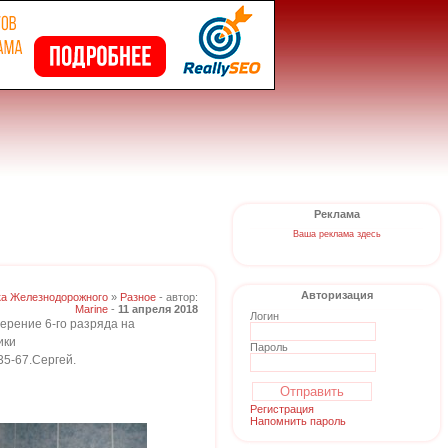
Реклама
Ваша реклама здесь
Авторизация
ка Железнодорожного
»
Разное
- автор:
Marine
-
11 апреля 2018
Логин
ерение 6-го разряда на
ики
Пароль
35-67.Сергей.
Регистрация
Напомнить пароль