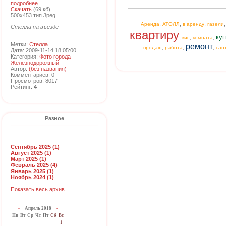
подробнее...
Скачать
(69 кб)
500x453 тип Jpeg
,
,
,
Аренда
АТОЛЛ
в аренду
газели
Стелла на въезде
квартиру
куп
,
,
,
кис
комната
Метки:
Стелла
ремонт
,
,
,
продаю
работа
сан
Дата: 2009-11-14 18:05:00
Категория:
Фото города
Железнодорожный
Автор:
(без названия)
Комментариев: 0
Просмотров: 8017
Рейтинг:
4
Разное
Сентябрь 2025 (1)
Август 2025 (1)
Март 2025 (1)
Февраль 2025 (4)
Январь 2025 (1)
Ноябрь 2024 (1)
Показать весь архив
«
Апрель 2018
»
Пн
Вт
Ср
Чт
Пт
Сб
Вс
1