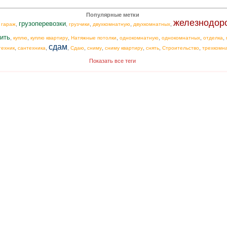
Популярные метки
железнодор
грузоперевозки
,
,
,
,
,
,
гараж
грузчики
двухкомнатную
двухкомнатных
ить
,
,
,
,
,
,
,
куплю
куплю квартиру
Натяжные потолки
однокомнатную
однокомнатных
отделка
сдам
,
,
,
,
,
,
,
,
техник
сантехника
Сдаю
сниму
сниму квартиру
снять
Строительство
трехкомн
Показать все теги