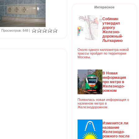
Интересное
Собянин
утвердил
дорогу
Просмотров: 648 |
Железно-
дорожный-
Лыткарино
Около одного киллометра новой
трассы пройдет по территории
Москвы.
В Новая
информация
про метро в
Железнодо-
рожном
Появилась новая информация о
наземном метро в
Железнодорожном
Изменится ли
название
Железнодо-
рожного после