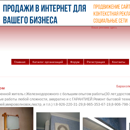
Ваша реклама здесь
Главная
Каталог организаций
Форум
Регистрация
Контакты
Барахол
ом
енной житель г.Железнодорожного с большим опытом работы(30 лет,удостов
ые работы любой сложности, аккуратно и с ГАРАНТИЕЙ.Ремонт бытовой техн
ей,микроволновок,люстр, и т.п.) т.8-926-220-31-29,8-965-353-67-19,8-906-798-