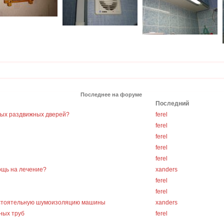
Последнее на форуме
Последний
ных раздвижных дверей?
ferel
ferel
ferel
ferel
ferel
ощь на лечение?
xanders
ferel
ferel
остоятельную шумоизоляцию машины
xanders
ных труб
ferel