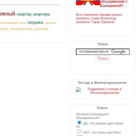
объединения с
Балашихой?
ожный
квартир
квартира
,
,
,
Все сомнения горожан решил
развеять глава Железнод-
орожного Тарас Ефимов.
продажа
,
,
,
пластиковые окна
продам
,
,
атную
трехкомнатных
электрика
Поиск
Погода в Железнодорожном
Опрос
Железке и Балашихе
объединяться?
ДА, это хорошо для обоих
ГО
НЕТ, это плохо для Жел-