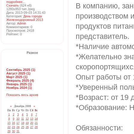
подробнее...
В компанию, з
Скачать
(624 кб)
1280x853 тип Jpeg
Дата: 2013-09-03 14:31:43
производством 
Категория:
День города
Железнодорожный 2013
Автор:
Admin
продуктов питан
Комментариев: 0
Просмотров: 2418
представитель.
Рейтинг: 0
*Наличие автом
Разное
*Желательно зн
скоропортящихся
Сентябрь 2025 (1)
Август 2025 (1)
Опыт работы от 
Март 2025 (1)
Февраль 2025 (4)
Январь 2025 (1)
*Уверенный пол
Ноябрь 2024 (1)
Показать весь архив
*Возраст: от 19 д
*Образование: Н
«
Декабрь 2008
»
Пн
Вт
Ср
Чт
Пт
Сб
Вс
1
2
3
4
5
6
7
8
9
10
11
12
13
14
15
16
17
18
19
20
21
Обязанности:
22
23
24
25
26
27
28
29
30
31