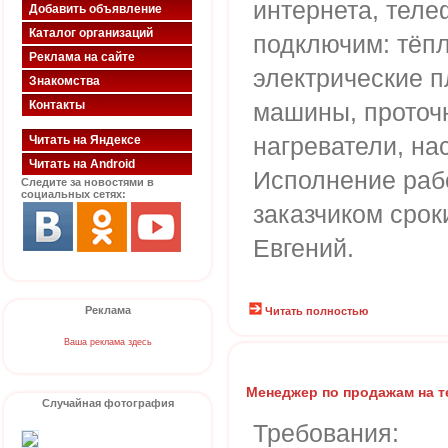
интернета, тел
Добавить объявление
Каталог организаций
подключим: тёп
Реклама на сайте
электрические п
Знакомства
Контакты
машины, проточ
нагреватели, насо
Читать на Яндексе
Читать на Android
Исполнение рабо
Следите за новостями в
социальных сетях:
заказчиком сроки
Евгений.
Реклама
Читать полностью
Ваша реклама здесь
Менеджер по продажам на 
Случайная фотография
Требования: