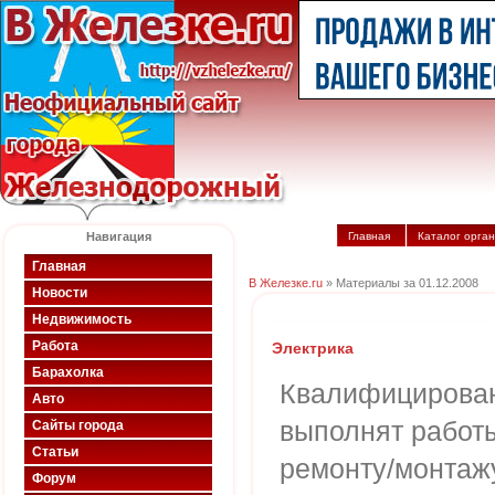
Навигация
Главная
Каталог орга
Главная
В Железке.ru
» Материалы за 01.12.2008
Новости
Недвижимость
Работа
Электрика
Барахолка
Квалифицирован
Авто
выполнят работы
Сайты города
Статьи
ремонту/монтаж
Форум