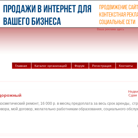
Ваша реклама здесь
Главная
Каталог организаций
Форум
Регистрация
Контакты
Недви
нодорожный
Сдам 
 косметический ремонт, 16 000 р. в месяц предоплата за весь срок аренды,. ст
овора, мой договор, желательно работникам образования, социального обслу