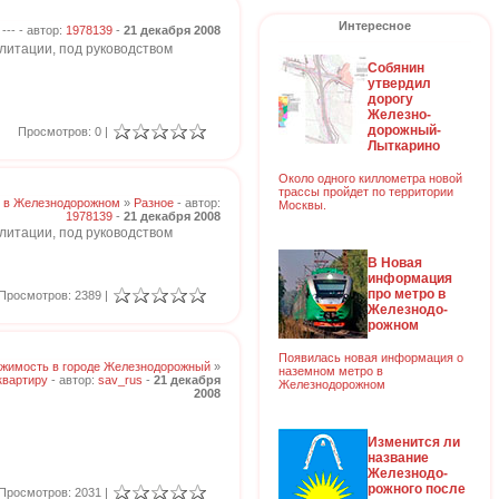
Интересное
--- - автор:
1978139
-
21 декабря 2008
литации, под руководством
Собянин
утвердил
дорогу
Железно-
дорожный-
Просмотров: 0 |
Лыткарино
Около одного киллометра новой
трассы пройдет по территории
 в Железнодорожном
»
Разное
- автор:
Москвы.
1978139
-
21 декабря 2008
литации, под руководством
В Новая
информация
про метро в
Просмотров: 2389 |
Железнодо-
рожном
Появилась новая информация о
жимость в городе Железнодорожный
»
наземном метро в
квартиру
- автор:
sav_rus
-
21 декабря
Железнодорожном
2008
Изменится ли
название
Железнодо-
рожного после
Просмотров: 2031 |