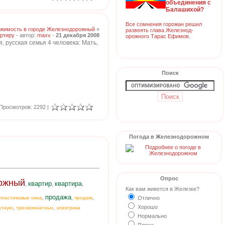
объединения с
Балашихой?
Все сомнения горожан решил
жимость в городе Железнодорожный
»
развеять глава Железнод-
ртиру
- автор:
maxv
-
21 декабря 2008
орожного Тарас Ефимов.
 русская семья 4 человека: Мать,
Поиск
Просмотров: 2292 |
Погода в Железнодорожном
Опрос
ожный
квартир
квартира
,
,
,
Как вам живется в Железке?
продажа
,
,
,
пластиковые окна
продам
Отлично
Хорошо
,
,
атную
трехкомнатных
электрика
Нормально