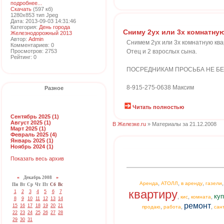
подробнее...
Скачать
(597 кб)
1280x853 тип Jpeg
Дата: 2013-09-03 14:31:46
Категория:
День города
Сниму 2ух или 3х комнатну
Железнодорожный 2013
Автор:
Admin
Снимем 2ух или 3х комнатную ква
Комментариев: 0
Просмотров: 2753
Отец и 2 взрослых сына.
Рейтинг: 0
ПОСРЕДНИКАМ ПРОСЬБА НЕ БЕ
8-915-275-0638 Максим
Разное
Читать полностью
Сентябрь 2025 (1)
Август 2025 (1)
В Железке.ru
» Материалы за 21.12.2008
Март 2025 (1)
Февраль 2025 (4)
Январь 2025 (1)
Ноябрь 2024 (1)
Показать весь архив
«
Декабрь 2008
»
,
,
,
Аренда
АТОЛЛ
в аренду
газели
Пн
Вт
Ср
Чт
Пт
Сб
Вс
квартиру
1
2
3
4
5
6
7
куп
,
,
,
кис
комната
8
9
10
11
12
13
14
ремонт
15
16
17
18
19
20
21
,
,
,
продаю
работа
сан
22
23
24
25
26
27
28
29
30
31