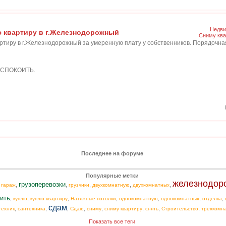
Недви
ю квартиру в г.Железнодорожный
Сниму ква
ртиру в г.Железнодорожный за умеренную плату у собственников. Порядочная,
СПОКОИТЬ.
Последнее на форуме
Популярные метки
железнодор
грузоперевозки
,
,
,
,
,
,
гараж
грузчики
двухкомнатную
двухкомнатных
ить
,
,
,
,
,
,
,
куплю
куплю квартиру
Натяжные потолки
однокомнатную
однокомнатных
отделка
сдам
,
,
,
,
,
,
,
,
техник
сантехника
Сдаю
сниму
сниму квартиру
снять
Строительство
трехкомн
Показать все теги