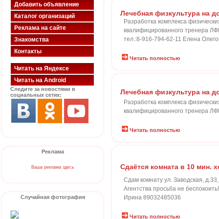
Добавить объявление
Лечебная физкультура на д
Каталог организаций
Разработка комплекса физических
Реклама на сайте
квалифицированного тренера ЛФК
тел.:8-916-794-62-11 Елена Олег
Знакомства
Контакты
Читать полностью
Читать на Яндексе
Читать на Android
Следите за новостями в
Лечебная физкультура на д
социальных сетях:
Разработка комплекса физических
квалифицированного тренера ЛФК
Читать полностью
Реклама
Сдаётся комната в 10 мин. 
Ваша реклама здесь
Сдам комнату ул. Заводская, д.33,
Агентства просьба не беспокоить!
Случайная фотография
Ирина 89032485036
Читать полностью