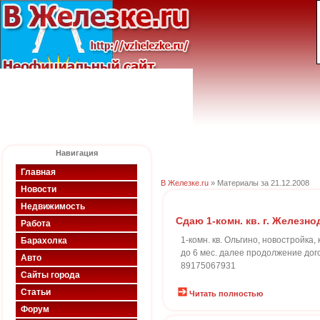
Навигация
Главная
В Железке.ru
» Материалы за 21.12.2008
Новости
Недвижимость
Сдаю 1-комн. кв. г. Желез
Работа
1-комн. кв. Ольгино, новостройка,
Барахолка
до 6 мес. далее продолжение дог
Авто
89175067931
Сайты города
Статьи
Читать полностью
Форум