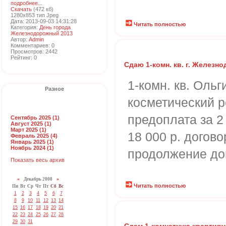
подробнее...
Скачать
(472 кб)
1280x853 тип Jpeg
Дата: 2013-09-03 14:31:28
Читать полностью
Категория:
День города
Железнодорожный 2013
Автор:
Admin
Комментариев: 0
Просмотров: 2442
Рейтинг: 0
Сдаю 1-комн. кв. г. Желез
1-комн. кв. Ольг
Разное
косметический р
предоплата за 2
Сентябрь 2025 (1)
Август 2025 (1)
Март 2025 (1)
18 000 р. догово
Февраль 2025 (4)
Январь 2025 (1)
Ноябрь 2024 (1)
продолжение до
Показать весь архив
«
Декабрь 2008
»
Читать полностью
Пн
Вт
Ср
Чт
Пт
Сб
Вс
1
2
3
4
5
6
7
8
9
10
11
12
13
14
15
16
17
18
19
20
21
22
23
24
25
26
27
28
29
30
31