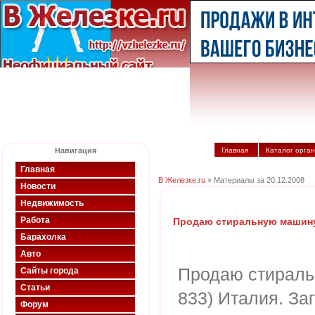
Навигация
Главная
Каталог орга
Главная
В Железке.ru
» Материалы за 20.12.2008
Новости
Недвижимость
Работа
Продаю стиральную машину
Барахолка
Авто
Продаю стираль
Сайты города
Статьи
833) Италия. За
Форум