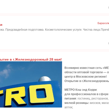
Барахол
ки
яжа. Предсвадебная подготовка. Косметологические услуги. Чистка лица.Причё
ытие в г.Железнодорожный 28 мая!
Всемирно известная сеть «МЕ
области оптовой торговли — о
центр в Московском регионе!
Открытие в г.Железнодорожны
МЕТРО Кэш энд Кэрри
:
для профессионалов в сфере
питания
: гостиниц, ресторанов,
мелкой розницы
: киосков, маг
аптек;