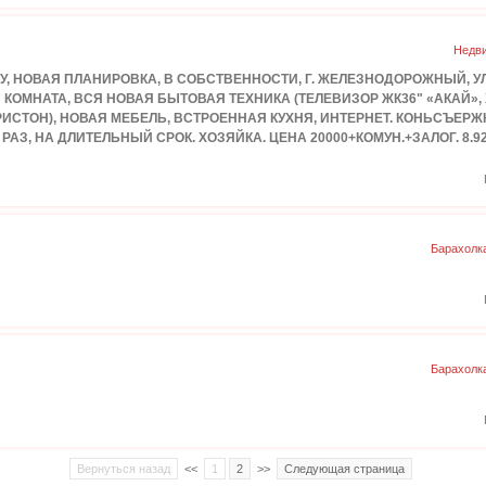
Недви
ИРУ, НОВАЯ ПЛАНИРОВКА, В СОБСТВЕННОСТИ, Г. ЖЕЛЕЗНОДОРОЖНЫЙ, УЛ.
Я КОМНАТА, ВСЯ НОВАЯ БЫТОВАЯ ТЕХНИКА (ТЕЛЕВИЗОР ЖК36" «АКАЙ»
 АРИСТОН), НОВАЯ МЕБЕЛЬ, ВСТРОЕННАЯ КУХНЯ, ИНТЕРНЕТ. КОНЬСЪЕ
З, НА ДЛИТЕЛЬНЫЙ СРОК. ХОЗЯЙКА. ЦЕНА 20000+КОМУН.+ЗАЛОГ. 8.926 
Барахолк
Барахолк
Вернуться назад
<<
1
2
>>
Следующая страница