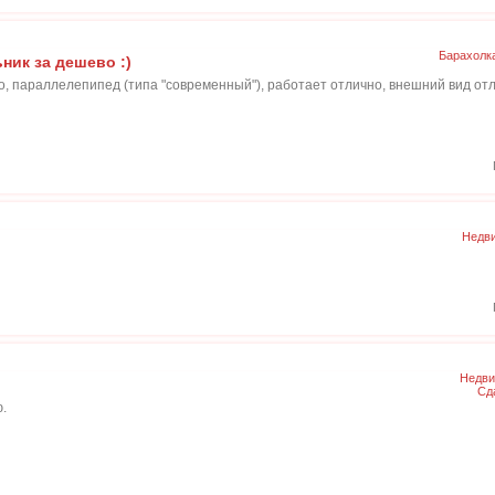
Барахолк
ик за дешево :)
, параллелепипед (типа "современный"), работает отлично, внешний вид отли
Недви
Недви
Сд
.