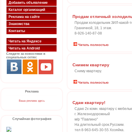
Добавить объявление
Каталог организаций
Продам отличный холодильн
Реклама на сайте
Продам холодильник ЗИЛ-какой-то
Знакомства
Граничной, 18, 1 этаж.
Контакты
8-926-140-87-08
Читать на Яндексе
Читать полностью
Читать на Android
Следите за новостями в
социальных сетях:
Снимем квартиру
Сниму квартиру.
Читать полностью
Реклама
Ваша реклама здесь
Cдам квартиру!
Сдаю 2х комн. квартиру с мебелью
г. Железнодорожный
Случайная фотография
м/р "Павлино"
На длительный срок.Русским.
тел 8-963-645-30-55 Хозяйка.