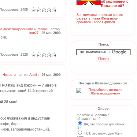
объединения с
Балашихой?
Просмотров: 2405 |
Все сомнения горожан решил
развеять глава Железнод-
орожного Тарас Ефимов.
ка Железнодорожного
»
Разное
- автор:
iren27
-
26 мая 2009
ски.
Поиск
Просмотров: 2328 |
Новости
- автор:
Admin
-
26 мая 2009
Погода в Железнодорожном
ТРО Кэш энд Кэрри» — лидер в
ткрывает свой 11-й торговый
й 28 мая!
Опрос
Железке и Балашихе
 обслуживания и индустрии
объединяться?
 кафе, баров;
ДА, это хорошо для обоих
ГО
азинов, заправочных станций,
НЕТ, это плохо для Жел-