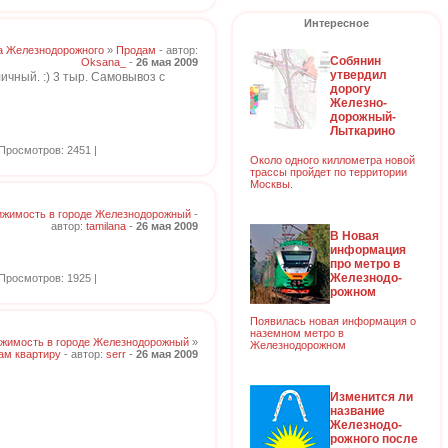
Интересное
а Железнодорожного
»
Продам
- автор:
Собянин
Oksana_
-
26 мая 2009
утвердил
чный. :) 3 тыр. Самовывоз с
дорогу
Железно-
дорожный-
Лыткарино
Просмотров: 2451 |
Около одного киллометра новой
трассы пройдет по территории
Москвы.
жимость в городе Железнодорожный
-
автор:
tamilana
-
26 мая 2009
В Новая
информация
про метро в
Железнодо-
Просмотров: 1925 |
рожном
Появилась новая информация о
наземном метро в
жимость в городе Железнодорожный
»
Железнодорожном
ам квартиру
- автор:
serr
-
26 мая 2009
Изменится ли
название
Железнодо-
рожного после