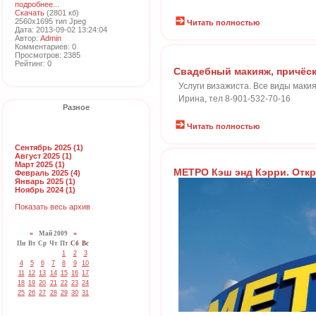
подробнее...
Скачать
(2801 кб)
2560x1695 тип Jpeg
Читать полностью
Дата: 2013-09-02 13:24:04
Автор:
Admin
Комментариев: 0
Просмотров: 2385
Рейтинг: 0
Свадебный макияж, причёс
Услуги визажиста. Все виды маки
Ирина, тел 8-901-532-70-16
Разное
Читать полностью
Сентябрь 2025 (1)
Август 2025 (1)
Март 2025 (1)
МЕТРО Кэш энд Кэрри. Откр
Февраль 2025 (4)
Январь 2025 (1)
Ноябрь 2024 (1)
Показать весь архив
«
Май 2009
»
Пн
Вт
Ср
Чт
Пт
Сб
Вс
1
2
3
4
5
6
7
8
9
10
11
12
13
14
15
16
17
18
19
20
21
22
23
24
25
26
27
28
29
30
31