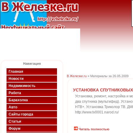
Навигация
Главная
В Железке.ru
» Материалы за 26.05.2009
Новости
Недвижимость
УСТАНОВКА СПУТНИКОВЫХ
Работа
Установка, ремонт, настройка 
Барахолка
два спутника (мультифид). Устано
НТВ+. Установка Триколор ТВ. ДМ
Авто
http://www.tv0001.narod.ru/
Сайты города
Статьи
Форум
Читать полностью