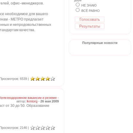
дора
телей, офис–менеджеров.
НЕ ЗНАЮ
ВСЁ РАВНО
все необходимое для вашего
енам - МЕТРО предлагает
енных и непродовольственных
тандартам качества.
Популярные новости
Просмотров: 6539 |
Железнодорожном вакансии и резюме
-
автор:
lkmtorg
-
26 мая 2009
аст от 30 до 50. Образование
Просмотров: 2146 |