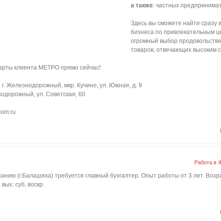
а также
: частных предпринима
Здесь вы сможете найти сразу 
бизнеса по привлекательным ц
огромный выбор продовольств
товаров, отвечающих высоким с
арты клиента МЕТРО прямо сейчас!
г. Железнодорожный, мкр. Кучино, ул. Южная, д. 9
нодорожный, ул. Советская, 60
com.ru
Работа в 
анию (г.Балашиха) требуется главный бухгалтер. Опыт работы от 3 лет. Возр
вых: суб, воскр.