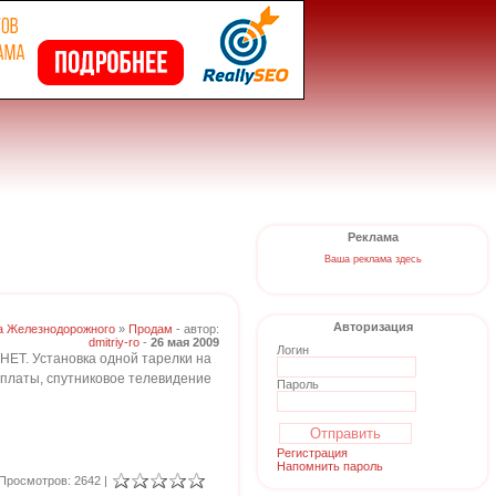
Реклама
Ваша реклама здесь
Авторизация
а Железнодорожного
»
Продам
- автор:
dmitriy-ro
-
26 мая 2009
Логин
ЕТ. Установка одной тарелки на
й платы, спутниковое телевидение
Пароль
Регистрация
Напомнить пароль
Просмотров: 2642 |