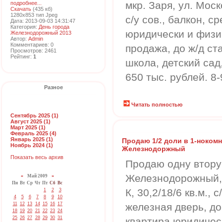
мкр. Заря, ул. Моско
подробнее...
Скачать
(435 кб)
1280x853 тип Jpeg
с/у сов., балкон, с
Дата: 2013-09-03 14:31:47
Категория:
День города
юридически и физи
Железнодорожный 2013
Автор:
Admin
Комментариев: 0
продажа, до ж/д ст
Просмотров: 2461
Рейтинг:
1
школа, детский сад,
650 тыс. рублей. 8
Разное
Читать полностью
Сентябрь 2025 (1)
Август 2025 (1)
Март 2025 (1)
Февраль 2025 (4)
Январь 2025 (1)
Продаю 1/2 доли в 1-нокомн. 
Ноябрь 2024 (1)
Железнодоржный
Показать весь архив
Продаю одну вторую
Железнодорожный, у
«
Май 2009
»
Пн
Вт
Ср
Чт
Пт
Сб
Вс
К, 30,2/18/6 кв.м., 
1
2
3
4
5
6
7
8
9
10
11
12
13
14
15
16
17
железная дверь, д
18
19
20
21
22
23
24
25
26
27
28
29
30
31
квартира юридичес