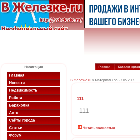
Навигация
Главная
Каталог орга
Главная
В Железке.ru
» Материалы за 27.05.2009
Новости
Недвижимость
Работа
111
Барахолка
111
Авто
Сайты города
Статьи
Читать полностью
Форум