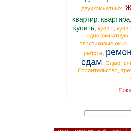
ж
,
двухкомнатных
квартир
квартира
,
купить
,
,
куплю
купл
однокомнатную
,
пластиковые окна
ремон
,
работа
сдам
,
,
Сдаю
сн
,
Строительство
тре
Пока
Главная
Каталог организаций
Форум