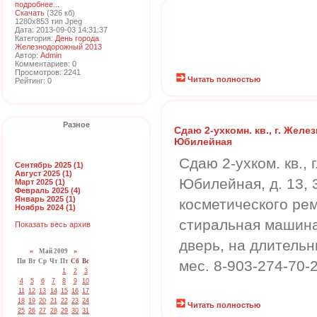
подробнее...
Скачать
(326 кб)
1280x853 тип Jpeg
Дата: 2013-09-03 14:31:37
Категория:
День города
Железнодорожный 2013
Автор:
Admin
Комментариев: 0
Просмотров: 2241
Читать полностью
Рейтинг: 0
Разное
Сдаю 2-ухкомн. кв., г. Желе
Юбилейная
Сдаю 2-ухком. кв.,
Сентябрь 2025 (1)
Август 2025 (1)
Юбилейная, д. 13, 3
Март 2025 (1)
Февраль 2025 (4)
Январь 2025 (1)
косметического рем
Ноябрь 2024 (1)
стиральная машина
Показать весь архив
дверь, на длительн
«
Май 2009
»
Пн
Вт
Ср
Чт
Пт
Сб
Вс
мес. 8-903-274-70-
1
2
3
4
5
6
7
8
9
10
11
12
13
14
15
16
17
18
19
20
21
22
23
24
Читать полностью
25
26
27
28
29
30
31