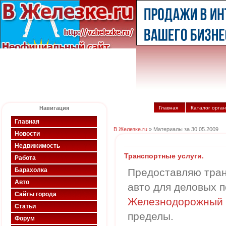
Навигация
Главная
Каталог орга
Главная
В Железке.ru
» Материалы за 30.05.2009
Новости
Недвижимость
Транспортные услуги.
Работа
Барахолка
Предоставляю тран
Авто
авто для деловых п
Сайты города
Железнодорожный 
Статьи
пределы.
Форум