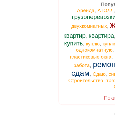
Попу
,
Аренда
АТОЛЛ
грузоперевозк
ж
,
двухкомнатных
квартир
квартира
,
купить
,
,
куплю
купл
однокомнатную
,
пластиковые окна
ремон
,
работа
сдам
,
,
Сдаю
сн
,
Строительство
тре
Пока