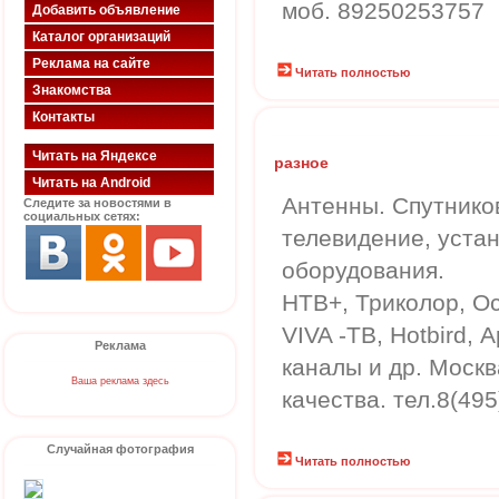
моб. 89250253757
Добавить объявление
Каталог организаций
Реклама на сайте
Читать полностью
Знакомства
Контакты
Читать на Яндексе
разное
Читать на Android
Антенны. Спутнико
Следите за новостями в
социальных сетях:
телевидение, уста
оборудования.
НТВ+, Триколор, О
VIVA -ТВ, Hotbird, 
Реклама
каналы и др. Москв
Ваша реклама здесь
качества. тел.8(495
Случайная фотография
Читать полностью