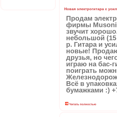
Новая электрогитара с уси
Продам электр
фирмы Musonic
звучит хорошо
небольшой (15 
р. Гитара и у
новые! Продаю
друзья, но чег
играю на бас-г
поиграть можно
Железнодорож
Всё в упаковк
бумажками :) +
Читать полностью