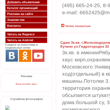
Добавить объявление
(495) 665-24-25, 8
Каталог организаций
e-mail: 6652425@ma
Реклама на сайте
Знакомства
Контакты
Читать полностью
Читать на Яндексе
Читать на Android
Сдаю 3к.кв. г.Железнодоро
Следите за новостями в
Кучино ул.Гидрогородок 32 
социальных сетях:
3к.кв. в именииРяб
хаус кирп,охраняем
Московского Универ
ход(отдельный) в к
Реклама
машины.Потолки 3.
Ваша реклама здесь
территория охраняе
обсыпается штукат
Случайная фотография
дома.большой су, 
косметического