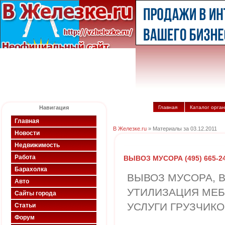
Навигация
Главная
Каталог орга
Главная
В Железке.ru
» Материалы за 03.12.2011
Новости
Недвижимость
Работа
ВЫВОЗ МУСОРА (495) 665-24
Барахолка
ВЫВОЗ МУСОРА, В
Авто
УТИЛИЗАЦИЯ МЕБ
Сайты города
УСЛУГИ ГРУЗЧИКО
Статьи
Форум