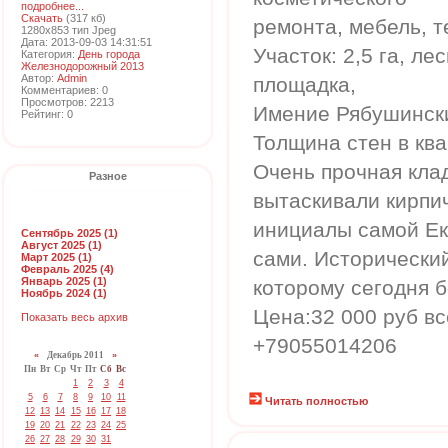
подробнее...
Скачать
(317 кб)
ремонта, мебель, 
1280x853 тип Jpeg
Дата: 2013-09-03 14:31:51
Участок: 2,5 га, ле
Категория:
День города
Железнодорожный 2013
Автор:
Admin
площадка,
Комментариев: 0
Просмотров: 2213
Имение Рябушински
Рейтинг: 0
Толщина стен в ква
Очень прочная клад
Разное
вытаскивали кирпич
инициалы самой Ека
Сентябрь 2025 (1)
Август 2025 (1)
сами. Исторически
Март 2025 (1)
Февраль 2025 (4)
Январь 2025 (1)
которому сегодня б
Ноябрь 2024 (1)
Цена:32 000 руб в
Показать весь архив
+79055014206
«
Декабрь 2011
»
Пн
Вт
Ср
Чт
Пт
Сб
Вс
1
2
3
4
5
6
7
8
9
10
11
Читать полностью
12
13
14
15
16
17
18
19
20
21
22
23
24
25
26
27
28
29
30
31