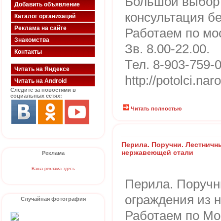
Большой выбор 
Добавить объявление
консультация бе
Каталог организаций
Реклама на сайте
Работаем по мо
Знакомства
Зв. 8.00-22.00.
Контакты
Тел. 8-903-759-
Читать на Яндексе
http://potolci.nar
Читать на Android
Следите за новостями в
социальных сетях:
Читать полностью
Перила. Поручни. Лестничн
нержавеющей стали
Реклама
Ваша реклама здесь
Перила. Поручн
ограждения из 
Случайная фотография
Работаем по Мо