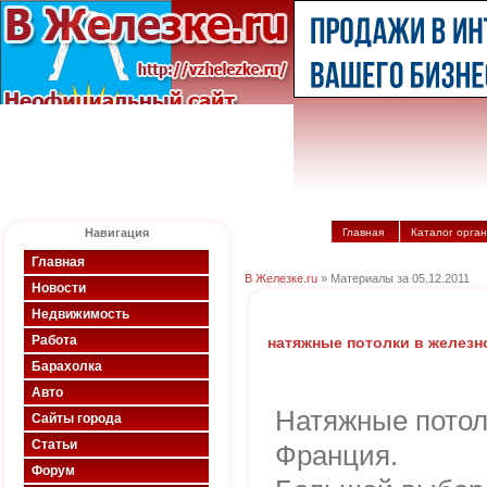
Навигация
Главная
Каталог орга
Главная
В Железке.ru
» Материалы за 05.12.2011
Новости
Недвижимость
Работа
натяжные потолки в желез
Барахолка
Авто
Натяжные потол
Сайты города
Статьи
Франция.
Форум