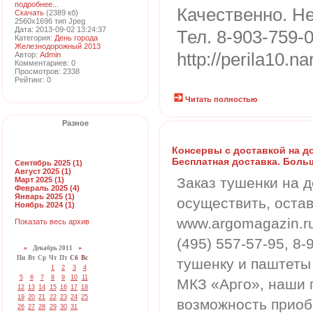
подробнее...
Качественно. Нед
Скачать
(2389 кб)
2560x1696 тип Jpeg
Дата: 2013-09-02 13:24:37
Тел. 8-903-759-0
Категория:
День города
Железнодорожный 2013
http://perila10.na
Автор:
Admin
Комментариев: 0
Просмотров: 2338
Рейтинг: 0
Читать полностью
Разное
Консервы с доставкой на до
Бесплатная доставка. Боль
Сентябрь 2025 (1)
Август 2025 (1)
Заказ тушенки на 
Март 2025 (1)
Февраль 2025 (4)
Январь 2025 (1)
осуществить, остав
Ноябрь 2024 (1)
www.argomagazin.r
Показать весь архив
(495) 557-57-95, 8
«
Декабрь 2011
»
Пн
Вт
Ср
Чт
Пт
Сб
Вс
тушенку и паштеты
1
2
3
4
5
6
7
8
9
10
11
МКЗ «Арго», наши 
12
13
14
15
16
17
18
19
20
21
22
23
24
25
возможность приоб
26
27
28
29
30
31