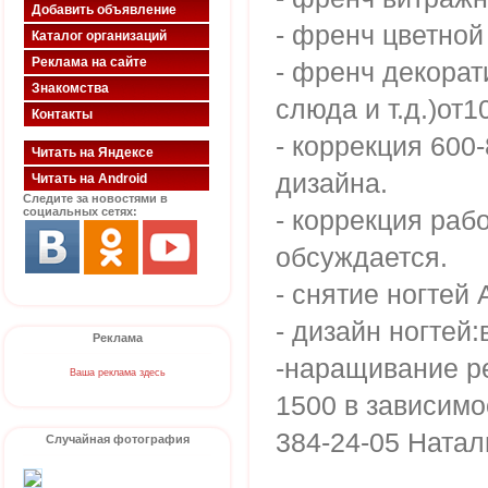
Добавить объявление
- френч цветной
Каталог организаций
Реклама на сайте
- френч декорат
Знакомства
слюда и т.д.)от1
Контакты
- коррекция 600
Читать на Яндексе
дизайна.
Читать на Android
Следите за новостями в
социальных сетях:
- коррекция раб
обсуждается.
- снятие ногтей 
- дизайн ногтей:
Реклама
-наращивание р
Ваша реклама здесь
1500 в зависимо
384-24-05 Натал
Случайная фотография