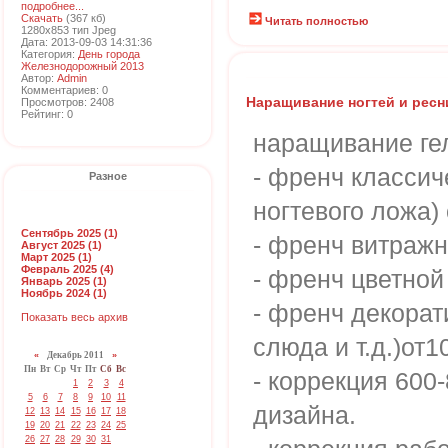
подробнее...
Скачать
(367 кб)
Читать полностью
1280x853 тип Jpeg
Дата: 2013-09-03 14:31:36
Категория:
День города
Железнодорожный 2013
Автор:
Admin
Комментариев: 0
Наращивание ногтей и ресн
Просмотров: 2408
Рейтинг: 0
наращивание гел
- френч классич
Разное
ногтевого ложа) 
Сентябрь 2025 (1)
- френч витражн
Август 2025 (1)
Март 2025 (1)
Февраль 2025 (4)
- френч цветной
Январь 2025 (1)
Ноябрь 2024 (1)
- френч декорат
Показать весь архив
слюда и т.д.)от1
«
Декабрь 2011
»
Пн
Вт
Ср
Чт
Пт
Сб
Вс
- коррекция 600
1
2
3
4
5
6
7
8
9
10
11
дизайна.
12
13
14
15
16
17
18
19
20
21
22
23
24
25
26
27
28
29
30
31