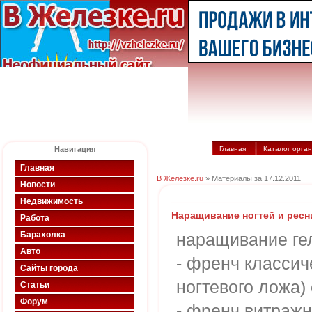
Навигация
Главная
Каталог орга
Главная
В Железке.ru
» Материалы за 17.12.2011
Новости
Недвижимость
Наращивание ногтей и ресн
Работа
Барахолка
наращивание гел
Авто
- френч классич
Сайты города
ногтевого ложа) 
Статьи
Форум
- френч витражн