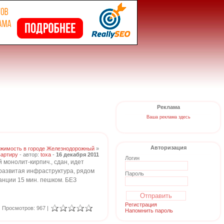
Реклама
Ваша реклама здесь
Авторизация
жимость в городе Железнодорожный
»
вартиру
- автор:
toxa
-
16 декабря 2011
Логин
монолит-кирпич., сдан, идет
 развитая инфраструктура, рядом
Пароль
анции 15 мин. пешком. БЕЗ
Регистрация
Просмотров: 967 |
Напомнить пароль