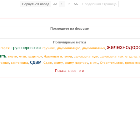
Вернуться назад
<<
1
2
>>
Следующая страница
Последнее на форуме
Популярные метки
железнодор
грузоперевозки
,
,
,
,
,
,
гараж
грузчики
двухкомнатную
двухкомнатных
ить
,
,
,
,
,
,
,
куплю
куплю квартиру
Натяжные потолки
однокомнатную
однокомнатных
отделка
сдам
,
,
,
,
,
,
,
,
техник
сантехника
Сдаю
сниму
сниму квартиру
снять
Строительство
трехкомн
Показать все теги