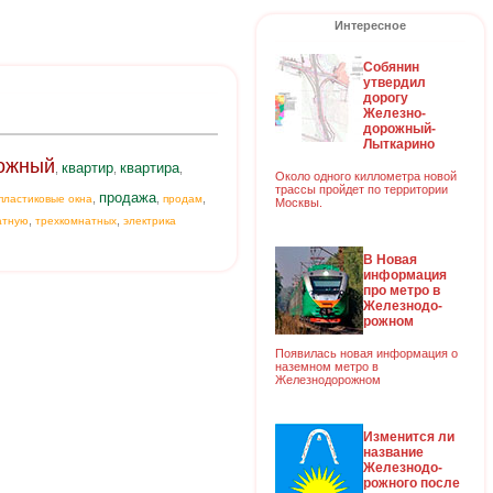
Интересное
Собянин
утвердил
дорогу
Железно-
дорожный-
Лыткарино
ожный
квартир
квартира
,
,
,
Около одного киллометра новой
трассы пройдет по территории
продажа
,
,
,
пластиковые окна
продам
Москвы.
,
,
атную
трехкомнатных
электрика
В Новая
информация
про метро в
Железнодо-
рожном
Появилась новая информация о
наземном метро в
Железнодорожном
Изменится ли
название
Железнодо-
рожного после