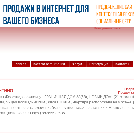
Ваша реклама здесь
Главная
Каталог организаций
Форум
Регистрация
Контакты
Недви
ЬГИНО
Продам к
в г.Железнодорожном, ул.ГРАНИЧНАЯ ДОМ 38(58), НОВЫЙ ДОМ- (21-этажный 
И, общая площадь 40кв.м., жилая 18кв.м., квартира расположена на 9 этаже,
е транспортное расположение(маршрутное такси до станции и Москвы), до ст
в. (цена:2800.000руб.) 89266629635