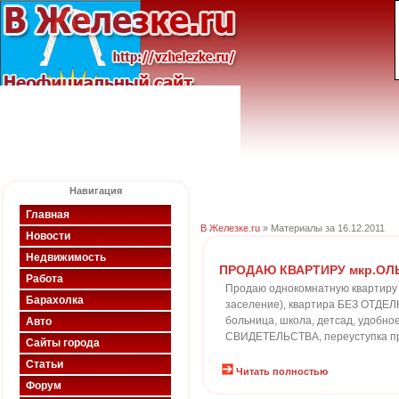
Навигация
Главная
В Железке.ru
» Материалы за 16.12.2011
Новости
Недвижимость
ПРОДАЮ КВАРТИРУ мкр.ОЛ
Работа
Продаю однокомнатную квартиру 
Барахолка
заселение), квартира БЕЗ ОТДЕЛК
больница, школа, детсад, удобно
Авто
СВИДЕТЕЛЬСТВА, переуступка пра
Сайты города
Статьи
Читать полностью
Форум