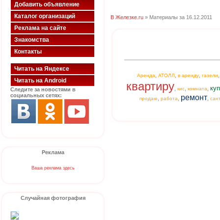
Добавить объявление
Каталог организаций
В Железке.ru
» Материалы за 16.12.2011
Реклама на сайте
Знакомства
Контакты
Читать на Яндексе
,
,
,
Аренда
АТОЛЛ
в аренду
газели
Читать на Android
квартиру
куп
,
,
,
кис
комната
Следите за новостями в
социальных сетях:
ремонт
,
,
,
продаю
работа
сан
Реклама
Ваша реклама здесь
Случайная фотография