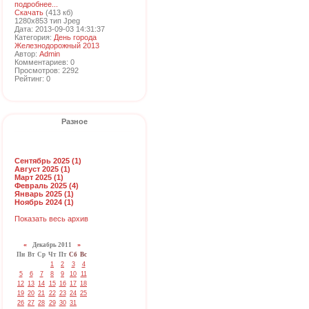
подробнее...
Скачать
(413 кб)
1280x853 тип Jpeg
Дата: 2013-09-03 14:31:37
Категория:
День города
Железнодорожный 2013
Автор:
Admin
Комментариев: 0
Просмотров: 2292
Рейтинг: 0
Разное
Сентябрь 2025 (1)
Август 2025 (1)
Март 2025 (1)
Февраль 2025 (4)
Январь 2025 (1)
Ноябрь 2024 (1)
Показать весь архив
«
Декабрь 2011
»
Пн
Вт
Ср
Чт
Пт
Сб
Вс
1
2
3
4
5
6
7
8
9
10
11
12
13
14
15
16
17
18
19
20
21
22
23
24
25
26
27
28
29
30
31