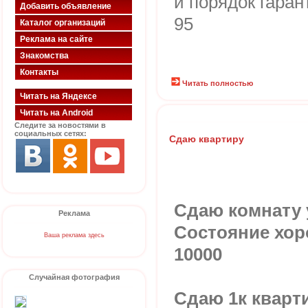
и порядок гаран
Добавить объявление
95
Каталог организаций
Реклама на сайте
Знакомства
Контакты
Читать полностью
Читать на Яндексе
Читать на Android
Следите за новостями в
социальных сетях:
Сдаю квартиру
Сдаю комнату у
Реклама
Состояние хор
Ваша реклама здесь
10000
Случайная фотография
Сдаю 1к кварт