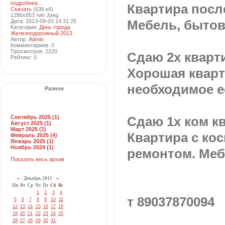
подробнее...
Квартира посл
Скачать
(636 кб)
1280x853 тип Jpeg
Дата: 2013-09-03 14:31:25
Мебель, бытова
Категория:
День города
Железнодорожный 2013
Автор:
Admin
Комментариев: 0
Просмотров: 2220
Сдаю 2х кварти
Рейтинг: 0
Хорошая кварт
необходимое ес
Разное
Сентябрь 2025 (1)
Сдаю 1х ком к
Август 2025 (1)
Март 2025 (1)
Квартира с ко
Февраль 2025 (4)
Январь 2025 (1)
Ноябрь 2024 (1)
ремонтом. Меб
Показать весь архив
«
Декабрь 2011
»
Пн
Вт
Ср
Чт
Пт
Сб
Вс
1
2
3
4
т 89037870094
5
6
7
8
9
10
11
12
13
14
15
16
17
18
19
20
21
22
23
24
25
26
27
28
29
30
31