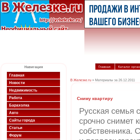
Навигация
Главная
Каталог орга
Главная
В Железке.ru
» Материалы за 26.12.2011
Новости
Недвижимость
Работа
Сниму квартиру
Барахолка
Русская семья 
Авто
срочно снимет к
Сайты города
Статьи
собственника. 
Форум