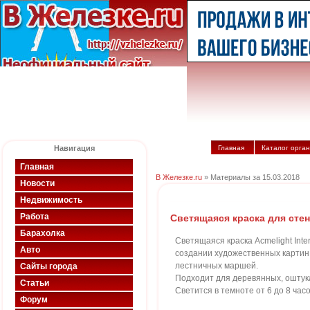
Навигация
Главная
Каталог орга
Главная
В Железке.ru
» Материалы за 15.03.2018
Новости
Недвижимость
Работа
Светящаяся краска для стен 
Барахолка
Светящаяся краска Acmelight Inte
Авто
создании художественных картин
лестничных маршей.
Сайты города
Подходит для деревянных, оштука
Статьи
Светится в темноте от 6 до 8 часо
Форум