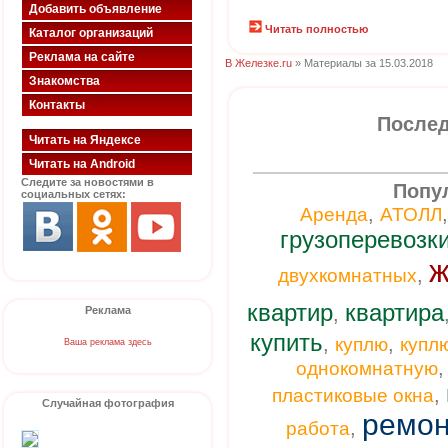
Добавить объявление
Читать полностью
Каталог организаций
Реклама на сайте
В Железке.ru
» Материалы за 15.03.2018
Знакомства
Контакты
Послед
Читать на Яндексе
Читать на Android
Следите за новостями в
Попу
социальных сетях:
,
Аренда
АТОЛЛ
грузоперевозк
ж
,
двухкомнатных
квартир
квартира
,
Реклама
купить
,
,
куплю
купл
Ваша реклама здесь
однокомнатную
,
пластиковые окна
Случайная фотография
ремон
,
работа