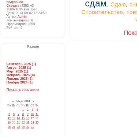
сдам
подробнее...
,
,
Сдаю
сн
Скачать
(2553 кб)
2560x1695 тип Jpeg
,
Строительство
тре
Дата: 2013-09-02 13:23:59
Автор:
Admin
Комментариев: 0
Просмотров: 2554
Рейтинг: 0
Пока
Разное
Сентябрь 2025 (1)
Август 2025 (1)
Март 2025 (1)
Февраль 2025 (4)
Январь 2025 (1)
Ноябрь 2024 (1)
Показать весь архив
«
Март 2018
»
Пн
Вт
Ср
Чт
Пт
Сб
Вс
1
2
3
4
5
6
7
8
9
10
11
12
13
14
15
16
17
18
19
20
21
22
23
24
25
26
27
28
29
30
31