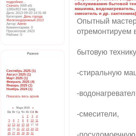
подробнее...
обслуживанию бытовой тех
Скачать
(668 кб)
машинка, водонагреватель,
1280x853 тип Jpeg
Дата: 2013-09-03 14:31:48
смеситель и др. сантехника
Категория:
День города
Опытный мастер 
Железнодорожный 2013
Автор:
Admin
Комментариев: 0
отремонтируем 
Просмотров: 2423
Рейтинг: 0
бытовую технику
Разное
-стиральную ма
Сентябрь 2025 (1)
Август 2025 (1)
Март 2025 (1)
Февраль 2025 (4)
Январь 2025 (1)
Ноябрь 2024 (1)
-водонагревател
Показать весь архив
«
Март 2018
»
-смесители,
Пн
Вт
Ср
Чт
Пт
Сб
Вс
1
2
3
4
5
6
7
8
9
10
11
12
13
14
15
16
17
18
19
20
21
22
23
24
25
-посудомоечную
26
27
28
29
30
31