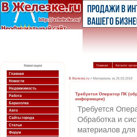
Навигация
Главная
Каталог орга
Главная
В Железке.ru
» Материалы за 26.03.2018
Новости
Недвижимость
Требуется Оператор ПК (об
Работа
информации)
Барахолка
Требуется Опер
Авто
Обработка и си
Сайты города
Статьи
материалов для
Форум