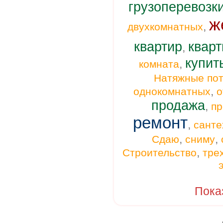
грузоперевозк
ж
,
двухкомнатных
квартир
кварт
,
купит
,
комната
Натяжные пот
,
однокомнатных
о
продажа
,
п
ремонт
,
санте
,
,
Сдаю
сниму
,
Строительство
тре
Пока