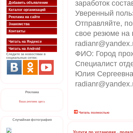
заработок соста
Добавить объявление
Каталог организаций
Уверенный поль
Реклама на сайте
Отправляйте, п
Знакомства
Контакты
свое резюме на 
radianr@yandex.
Читать на Яндексе
Читать на Android
ФИО: Город про
Следите за новостями в
социальных сетях:
Специалист отд
Юлия Сергеевна.
radianr@yandex.
Реклама
Ваша реклама здесь
Читать полностью
Случайная фотография
Услуги по установке , подк