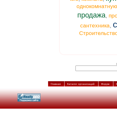
однокомнатну
продажа
,
пр
,
сантехника
Строительств
Главная
Каталог организаций
Форум