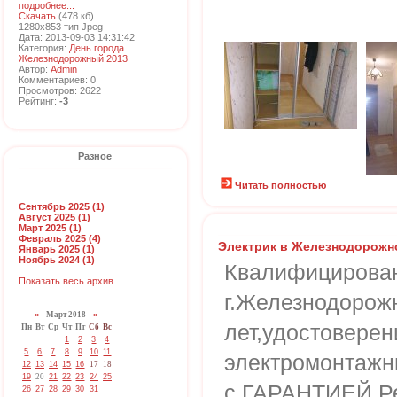
подробнее...
Скачать
(478 кб)
1280x853 тип Jpeg
Дата: 2013-09-03 14:31:42
Категория:
День города
Железнодорожный 2013
Автор:
Admin
Комментариев: 0
Просмотров: 2622
Рейтинг:
-3
Разное
Читать полностью
Сентябрь 2025 (1)
Август 2025 (1)
Март 2025 (1)
Февраль 2025 (4)
Электрик в Железнодорожн
Январь 2025 (1)
Ноябрь 2024 (1)
Квалифицирован
Показать весь архив
г.Железнодорож
«
Март 2018
»
лет,удостоверен
Пн
Вт
Ср
Чт
Пт
Сб
Вс
1
2
3
4
5
6
7
8
9
10
11
электромонтажн
12
13
14
15
16
17
18
19
20
21
22
23
24
25
с ГАРАНТИЕЙ.Ре
26
27
28
29
30
31