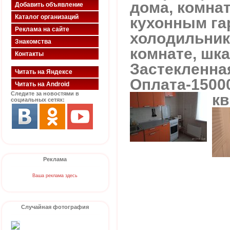
дома, комнат
Добавить объявление
Каталог организаций
кухонным га
Реклама на сайте
холодильник
Знакомства
комнате, шк
Контакты
Застекленна
Читать на Яндексе
Оплата-15000
Читать на Android
Следите за новостями в
кв
социальных сетях:
Реклама
Ваша реклама здесь
Случайная фотография