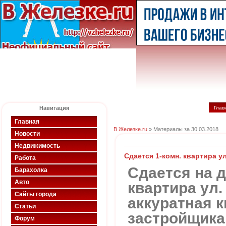
Навигация
Глав
Главная
В Железке.ru
» Материалы за 30.03.2018
Новости
Недвижимость
Сдается 1-комн. квартира у
Работа
Сдается на 
Барахолка
Авто
квартира ул.
Сайты города
аккуратная к
Статьи
застройщика,
Форум