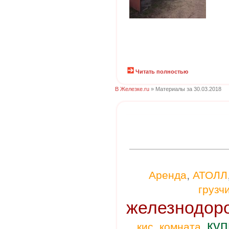
Читать полностью
В Железке.ru
» Материалы за 30.03.2018
,
Аренда
АТОЛЛ
грузч
железнодор
куп
,
,
кис
комната