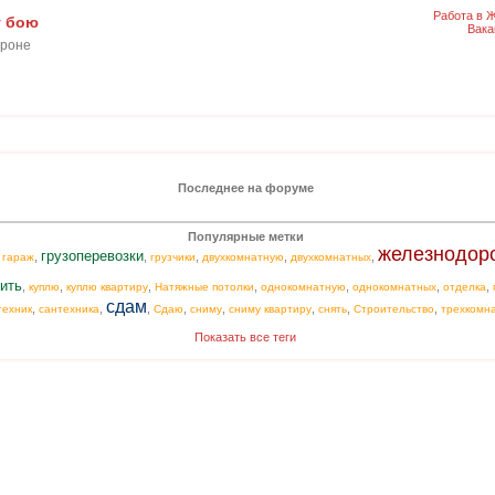
Работа в 
у бою
Вака
ороне
Последнее на форуме
Популярные метки
железнодор
грузоперевозки
,
,
,
,
,
,
гараж
грузчики
двухкомнатную
двухкомнатных
ить
,
,
,
,
,
,
,
куплю
куплю квартиру
Натяжные потолки
однокомнатную
однокомнатных
отделка
сдам
,
,
,
,
,
,
,
,
техник
сантехника
Сдаю
сниму
сниму квартиру
снять
Строительство
трехкомн
Показать все теги