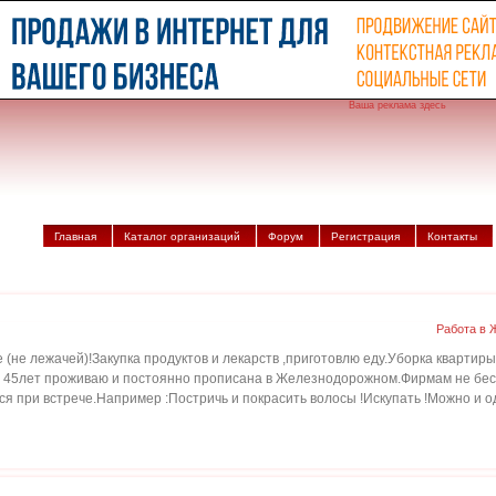
Ваша реклама здесь
Главная
Каталог организаций
Форум
Регистрация
Контакты
Работа в 
не лежачей)!Закупка продуктов и лекарств ,приготовлю еду.Уборка квартиры 
, 45лет проживаю и постоянно прописана в Железнодорожном.Фирмам не беспоко
тся при встрече.Например :Постричь и покрасить волосы !Искупать !Можно и 