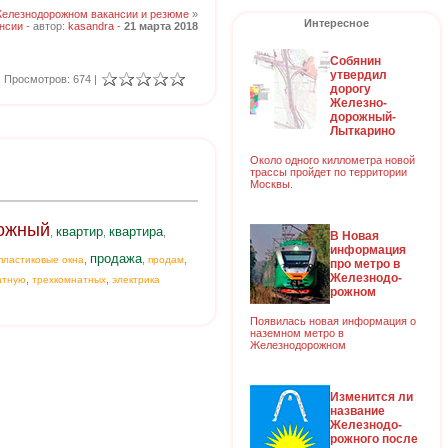
Железнодорожном вакансии и резюме
»
Интересное
нсии
- автор:
kasandra
-
21 марта 2018
Собянин
утвердил
Просмотров: 674 |
дорогу
Железно-
дорожный-
Лыткарино
Около одного киллометра новой
трассы пройдет по территории
Москвы.
ожный
квартир
квартира
,
,
,
В Новая
информация
продажа
,
,
,
пластиковые окна
продам
про метро в
Железнодо-
,
,
атную
трехкомнатных
электрика
рожном
Появилась новая информация о
наземном метро в
Железнодорожном
Изменится ли
название
Железнодо-
рожного после