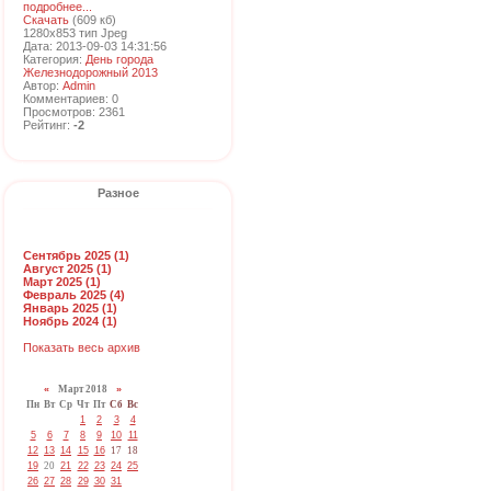
подробнее...
Скачать
(609 кб)
1280x853 тип Jpeg
Дата: 2013-09-03 14:31:56
Категория:
День города
Железнодорожный 2013
Автор:
Admin
Комментариев: 0
Просмотров: 2361
Рейтинг:
-2
Разное
Сентябрь 2025 (1)
Август 2025 (1)
Март 2025 (1)
Февраль 2025 (4)
Январь 2025 (1)
Ноябрь 2024 (1)
Показать весь архив
«
Март 2018
»
Пн
Вт
Ср
Чт
Пт
Сб
Вс
1
2
3
4
5
6
7
8
9
10
11
12
13
14
15
16
17
18
19
20
21
22
23
24
25
26
27
28
29
30
31