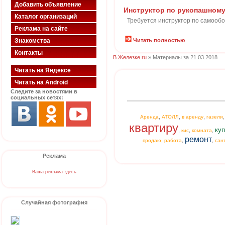
Добавить объявление
Инструктор по рукопашном
Каталог организаций
Требуется инструктор по самооб
Реклама на сайте
Знакомства
Читать полностью
Контакты
В Железке.ru
» Материалы за 21.03.2018
Читать на Яндексе
Читать на Android
Следите за новостями в
социальных сетях:
,
,
,
Аренда
АТОЛЛ
в аренду
газели
квартиру
куп
,
,
,
кис
комната
ремонт
,
,
,
продаю
работа
сан
Реклама
Ваша реклама здесь
Случайная фотография