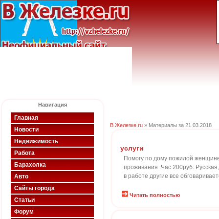
Навигация
Главная
В Железке.ru
» Материалы за 21.03.2018
Новости
Недвижимость
услуги
Работа
Помогу по дому пожилой женщине (
Барахолка
проживания .Час 200руб. Русская
в работе другие все обговаривае
Авто
Сайты города
Читать полностью
Статьи
Форум